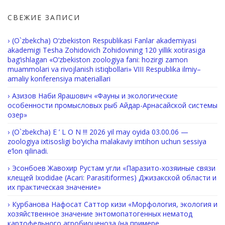
СВЕЖИЕ ЗАПИСИ
(O`zbekcha) O‘zbekiston Respublikasi Fanlar akademiyasi
akademigi Tesha Zohidovich Zohidovning 120 yillik xotirasiga
bag‘ishlagan «O‘zbekiston zoologiya fani: hozirgi zamon
muammolari va rivojlanish istiqbollari» VIII Respublika ilmiy–
amaliy konferensiya materiallari
Азизов Наби Ярашович «Фауны и экологические
особенности промысловых рыб Айдар-Арнасайской системы
озер»
(O`zbekcha) E ’ L O N !!! 2026 yil may oyida 03.00.06 —
zoologiya ixtisosligi bo‘yicha malakaviy imtihon uchun sessiya
e’lon qilinadi.
Эсонбоев Жавохир Рустам угли «Паразито-хозяиные связи
клещей Ixodidae (Acari: Parasitiformes) Джизакской области и
их практическая значение»
Курбанова Нафосат Саттор кизи «Морфология, экология и
хозяйственное значение энтомопатогенных нематод
картофельного агробиоценоза (на примере