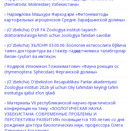
(Nematoda: Molineidae) Узбекистана»
Нарзиқулова Машҳура Фарход қизи «Фитонематоды
картофельных агроценозов Средне-Зарафшанской долины»
(O`zbekcha) O‘zR FA Zoologiya instituti tayanch
doktoranturasiga kirish uchun zoologiya fanidan savollar
(O`zbekcha) ЭЪЛОН!!! 03.00.06-Зоология ихтисослиги бўйича
таянч-докторантура ва стажёр-тадқиқотчиликка талабгорлар
билан суҳбат ва имтиҳон.
Кодиров Илхомжон Тожиахматович «Фауна роющих ос
(Hymenoptera: Sphecidae) Ферганской долины»
(O`zbekcha) O‘zbekiston Resapublikasi Fanlar akademiyasi
Zoologiya instituti 2026-yil uchun Oliy ta’limdan keyingi ta’lim
institutiga qabul e’lon qiladi
Материалы VII республиканской научно-практической
конференции на тему: «ЗООЛОГИЧЕСКАЯ НАУКА
УЗБЕКИСТАНА: СОВРЕМЕННЫЕ ПРОБЛЕМЫ И
ПЕРСПЕКТИВЫ РАЗВИТИЯ» посвящается 100-летию со дня
рождения доктора биологических наук, профессора Олега
Павловича Богданова