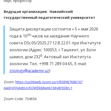
наук, профессор
Ведущая организация:
Навоийский
государственный
педагогический
университет
Защита диссертации состоится « 5 » мая 2026
00
года в 10
часов на заседание Научного
совета DSc.05/2025.27.12.B.22.01 при Институте
зоологии (Адрес: 100053, г.Ташкент, ул. Боги
б
шамол, дом 232
. Актовый зал Института
зоологии. Тел.: +998 71 289 04 65, Е-mail:
zoology@academy.uz
)
Zoom:
https://us06web.zoom.us/j/85898768616?
pwd=iXJIjAebUcKOWEk68wnk166yib50Bn.1
Zoom Code: 734656