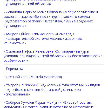
Cурхандарьинской области)»
Деванова Наргиза Маматкуловна «Морфологические и
экологические особенности туркестанского сомика
(Glyptosternon oschanini Herzenstein, 1889) в водоёмах
Сурхандарьи»
Амиров Ойбек Олимжонович «Нематоды
пищеварительной системы жвачных животных
Узбекистана»
Омонова Нафиса Рахимовна «Эктопаразиты кур в
условиях Кашкадарьинской области и их биоэкологические
особенности «
Перевязка
Степной хорь (Mustela eversmanii)
Умаров Санжарбек Сидикович «Фауна охотничьих видов
водно-болотных птиц Ферганской долины и их
использование»
Собиров Хумоюн Фуркатжон угли «Видовой состав,
морфология и таксономия нематод рода Nematodirus