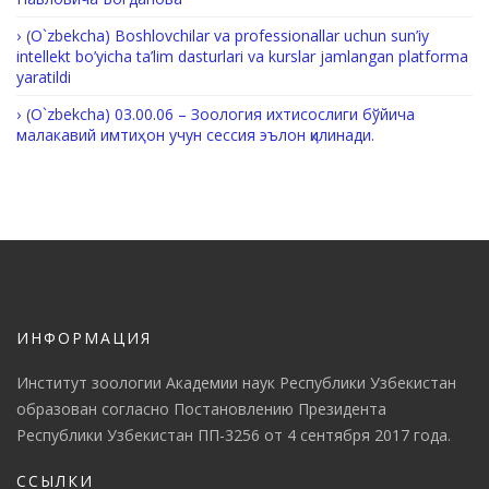
(O`zbekcha) Boshlovchilar va professionallar uchun sun’iy
intellekt bo’yicha ta’lim dasturlari va kurslar jamlangan platforma
yaratildi
(O`zbekcha) 03.00.06 – Зоология ихтисослиги бўйича
малакавий имтиҳон учун сессия эълон қилинади.
ИНФОРМАЦИЯ
Институт зоологии Академии наук Республики Узбекистан
образован согласно Постановлению Президента
Республики Узбекистан ПП-3256 от 4 сентября 2017 года.
ССЫЛКИ