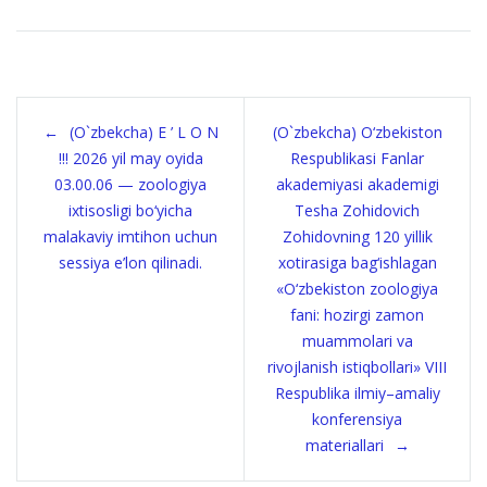
Навигация
(O`zbekcha) E ’ L O N
(O`zbekcha) O‘zbekiston
по
!!! 2026 yil may oyida
Respublikasi Fanlar
03.00.06 — zoologiya
akademiyasi akademigi
записям
ixtisosligi bo‘yicha
Tesha Zohidovich
malakaviy imtihon uchun
Zohidovning 120 yillik
sessiya e’lon qilinadi.
xotirasiga bag‘ishlagan
«O‘zbekiston zoologiya
fani: hozirgi zamon
muammolari va
rivojlanish istiqbollari» VIII
Respublika ilmiy–amaliy
konferensiya
materiallari