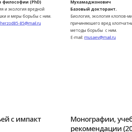
 философии (PhD)
Мухамаджонович
я и экология вредной
Базовый докторант.
ки и меры борьбы с ним.
Биология, экология клопов-м
sherzod85-85@mail.ru
причиняюшего вред хлопчатни
методы борьбы с ним.
E-mail:
musaev@mail.ru
ей с импакт
Монографии, учеб
рекомендации (201