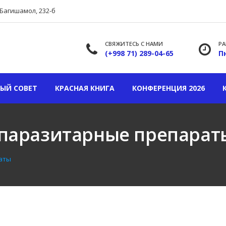
.Багишамол, 232-б
СВЯЖИТЕСЬ С НАМИ
РА
(+998 71) 289-04-65
Пн
ЫЙ СОВЕТ
КРАСНАЯ КНИГА
КОНФЕРЕНЦИЯ 2026
паразитарные препарат
аты