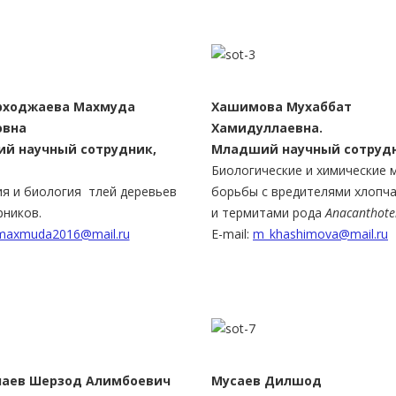
рходжаева
Махмуда
Хашимова Мухаббат
овна
Хамидуллаевна.
й научный сотрудник,
Младший научный сотрудн
Биологические и химические 
ия и биология тлей деревьев
борьбы с вредителями хлопч
рников.
и термитами рода
Anacanthote
maxmuda2016@mail.ru
E-mail:
m_khashimova@mail.ru
лаев Шерзод Алимбоевич
Мусаев Дилшод