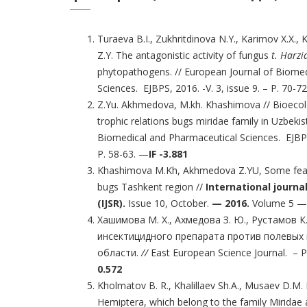
Turaeva B.I., Zukhritdinova N.Y., Karimov X.X
Z.Y. The antagonistic activity of fungus
t. Harz
phytopathogens. // European Journal of Biome
Sciences. EJBPS, 2016. -V. 3, issue 9. – Р. 70-72
Z.Yu. Akhmedova, M.kh. Khashimova // Bioecolo
trophic relations bugs miridae family in Uzbeki
Biomedical and Pharmaceutical Sciences. EJBP
P. 58-63. —
IF -3.881
Khashimova M.Kh, Akhmedova Z.YU, Some featu
bugs Tashkent region //
International journa
(IJSR).
Issue 10, October.
— 2016.
Volume 5 — 
Хашимова М. Х., Ахмедова З. Ю., Рустамов 
инсектицидного препарата против полевых
области.
//
East European Science Journal. – P
0.572
Kholmatov B. R., Khalillaev Sh.A., Musaev D.M
Hemiptera, which belong to the family Miridae 