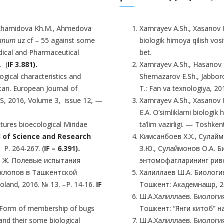
., Khamidova Kh.M., Ahmedova
Xamrayev A.Sh., Xasanоv B
ianum
uz cf – 55 against some
biologik himoya qilish vos
dical and Pharmaceutical
bet.
. (
IF 3.881).
Xamrayev A.Sh., Hasanov B.
gical characteristics and
Shernazarov E.Sh., Jabborov
stan. European Journal of
T.: Fan va texnologiya, 20
S, 2016, Volume 3, issue 12, —
Xamrayev A.Sh., Xasanov 
E.A. O’simliklarni biologik 
res bioecological Miridae
ta’lim vazirligi. — Toshke
l of Science and Research
Кимсанбоев Х.Х., Сулайм
P. 264-267. (
IF – 6.391).
З.Ю., Сулаймонов О.А. 
К. Ж. Полевые испытания
энтомофагларининг риво
 клопов в Ташкентской
Халиллаев Ш.А. Биологи
oland, 2016. № 13. –Р. 14-16.
IF
Тошкент: Академнашр, 2
Ш.А.Халиллаев. Биологи
. Form of membership of bugs
Тошкент: “Янги китоб” на
and their some biological
Ш.А.Халиллаев. Биологи