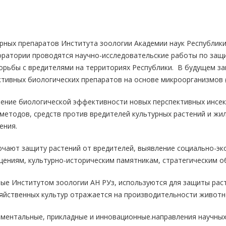
рных препаратов Института зоологии Академии наук Республик
оратории проводятся научно-исследовательские работы по защи
орьбы с вредителями на территориях Республики. В будущем з
тивных биологических препаратов на основе микроорганизмов (
ение биологической эффективности новых перспективных инсек
 методов, средств против вредителей культурных растений и жи
ения.
чают защиту растений от вредителей, выявление социально-э
ениям, культурно-историческим памятникам, стратегическим об
ые Институтом зоологии АН РУз, используются для защиты раст
яйственных культур отражается на производительности животн
ментальные, прикладные и инновационные.направления научных