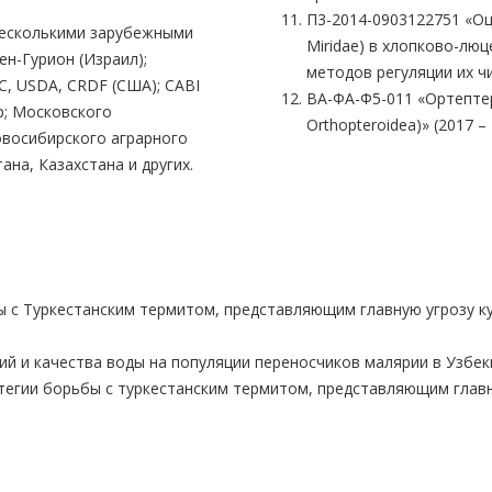
П3-2014-0903122751 «Оц
несколькими зарубежными
Miridae) в хлопково-лю
ен-Гурион (Израил);
методов регуляции их чис
C, USDA, CRDF (США); CABI
ВА-ФА-Ф5-011 «Ортептер
р; Московского
Orthopteroidea)» (2017 – 2
овосибирского аграрного
ана, Казахстана и других.
ы с Туркестанским термитом, представляющим главную угрозу к
й и качества воды на популяции переносчиков малярии в Узбекис
тегии борьбы с туркестанским термитом, представляющим глав