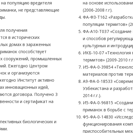
 на популяцию вредителя
на основе использован
риманки, не представляющие
(2006-2008 г.г).
ды.
ФА-ФЗ-Т162 «Разработк
популяции термитов» (200
для получения
ФА-А10-Т037 «Создание 
тся в исторических
и способов регулирующ
илых домах в зараженных
культурных и интродуцир
приманок способствует
ИКБ-10-07 «Технология
их сооружений, промышленных
термитов» (2009-2010 г.г
ний. Ежегодно Центром
И5-ФА-0-39854 «Технол
нок и организуются
материалов против терми
Ежегодно Институт активно
А9-ФА-0-18533 «Совреме
ах инновационных идей,
Узбекистана и разработ
аются договора. Получено 3
2014 г.г.).
венности и сертификат на
И5-ФА-0-96815 «Создан
приманок в борьбе с терм
Ф5-ФА-0-14830 «Исследо
пективных биологических и
функционирования комп
ями.
приспособительных механ