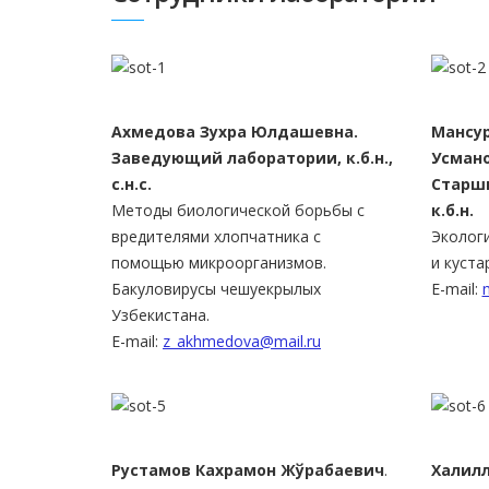
Ахмедова
Зухра
Юлдашевна.
Мансу
Заведующий лаборатории, к.б.н.,
Усман
с.н.с.
Старши
Методы биологической борьбы с
к.б.н.
вредителями хлопчатника с
Эколог
помощью микроорганизмов.
и куста
Бакуловирусы чешуекрылых
E-mail:
Узбекистана.
E-mail:
z_akhmedova@mail.ru
Рустамов Кахрамон Жўрабаевич
.
Халил