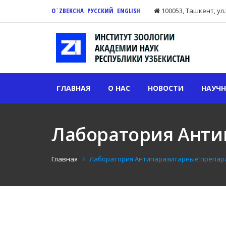
O`ZBEKCHA
РУССКИЙ
ENGLISH
100053, Тaшкент, ул
ГЛАВНАЯ
О НАС
НОВОСТИ
НАУЧН
Лаборатория Анти
Главная
Лаборатория Антипаразитарные препар