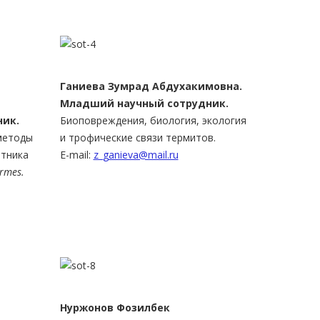
Ганиева Зумрад Абдухакимов
на.
Младший научный сотрудник.
ик.
Биоповреждения, биология, экология
методы
и трофические связи термитов.
атника
E-mail:
z_ganieva@mail.ru
rmes.
Нуржонов Фозилбек