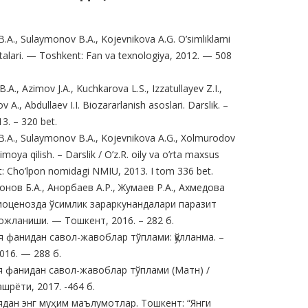
.A., Sulaymonov B.A., Kojevnikova A.G. O’simliklarni
italari. — Toshkent: Fan va texnologiya, 2012. — 508
A., Azimov J.A., Kuchkarova L.S., Izzatullayev Z.I.,
 A., Abdullaev I.I. Biozararlanish asoslari. Darslik. –
13. – 320 bet.
B.A., Sulaymonov B.A., Kojevnikova A.G., Xolmurodov
himoya qilish. – Darslik / O’z.R. oily va o’rta maxsus
nt: Cho’lpon nomidagi NMIU, 2013. I tom 336 bet.
онов Б.А., Анорбаев А.Р., Жумаев Р.А., Ахмедова
Биоценозда ўсимлик зараркунандалари паразит
жланиши. — Тошкент, 2016. – 282 б.
я фанидан савол-жавоблар тўплами: қўлланма. –
016. — 288 б.
я фанидан савол-жавоблар тўплами (Матн) /
шрёти, 2017. -464 б.
ядан энг муҳим маълумотлар. Тошкент: “Янги