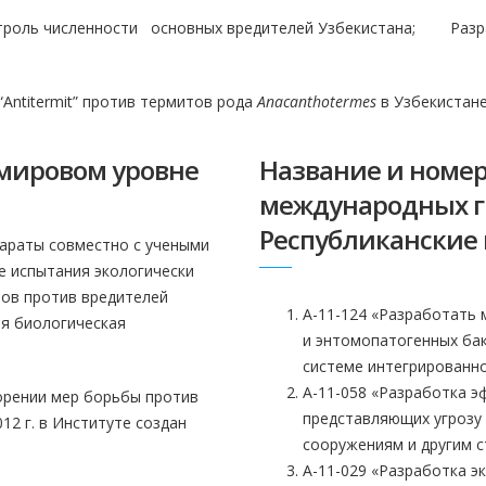
троль численности основных вредителей Узбекистана; Разр
Antitermit” против термитов рода
Anacanthotermes
в Узбекистане
мировом уровне
Название и номер
международных гр
Республиканские 
араты совместно с учеными
е испытания экологически
мов против вредителей
А-11-124 «Разработать
ая биологическая
и энтомопатогенных бак
системе интегрированной
А-11-058 «Разработка 
орении мер борьбы против
представляющих угрозу
12 г. в Институте создан
сооружениям и другим ст
А-11-029 «Разработка э