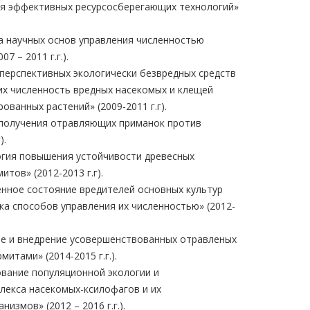
ия эффективных ресурсосберегающих технологий»
а научных основ управления численностью
7 – 2011 г.г.).
перспективных экологически безвредных средств
их численность вредных насекомых и клещей
ованных растений» (2009-2011 г.г).
 получения отравляющих приманок против
).
огия повышения устойчивости древесных
тов» (2012-2013 г.г).
нное состояние вредителей основных культур
ка способов управления их численностью» (2012-
ие и внедрение усовершенствованных отравленых
итами» (2014-2015 г.г.).
вание популяционной экологии и
лекса насекомых-ксилофагов и их
измов» (2012 – 2016 г.г.).