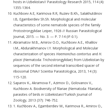
hosts in Uzbekistan// Parasitology Research 2015, 114 (4):
1355-1364.
Kuchboev A.E, Karimova R.R, Ruziev B.Kh., Salakhutdinov
I.B, Egamberdiev Sh.Sh. Morphological and molecular
characteristics of some nematode species of the family
Protostrongylidae Leiper, 1926 // Russian Parasitological
Journal, 2015. — No. 3. — P. 7-14 (IF-0.1).
Abramatov M.B., Amirov O.O., Kuchboev A.E., Khalilov
I.M., Abdurakhmanov I.Y. Morphological and Molecular
characterization of species
Haemonchus contortus
and
H.
placei
(Nematoda: Trichostrongylidae) from Uzbekistan by
sequences of the second internal transcribed spacer of
ribosomal DNA// Scientia Parasitologica, 2013, 14 (3):
115-120.
Saparov K., Akramova F., Azimov D., Golovanov V.,
Kuchboev A. Biodiversity of filariae (Nematoda: Filariata),
parasites of birds in Uzbekistan//Turkish Journal of
Zoology, 2013 (37): 746-752.
1. Kuchboev A., Egamberdiev M., Karimova R., Amirov O.,