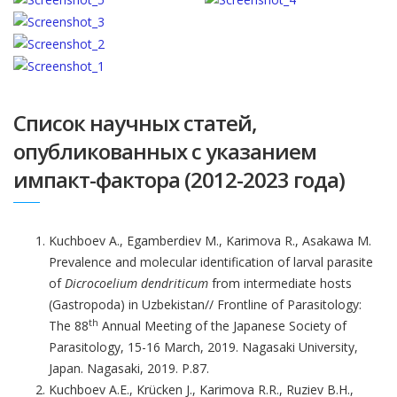
Список научных статей,
опубликованных с указанием
импакт-фактора (2012-2023 года)
Kuchboev A., Egamberdiev M., Karimova R., Asakawa M.
Prevalence and molecular identification of larval parasite
of
Dicrocoelium dendriticum
from intermediate hosts
(Gastropoda) in Uzbekistan// Frontline of Parasitology:
th
The 88
Annual Meeting of the Japanese Society of
Parasitology, 15-16 March, 2019. Nagasaki University,
Japan. Nagasaki, 2019. P.87.
Kuchboev A.E., Krücken J., Karimova R.R., Ruziev B.H.,