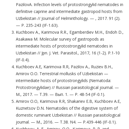
PazilovА. Infection levels of protostrongylid nematodes in
definitive caprine and intermediate gastropod hosts from
Uzbekistan // Journal of Helminthology. — , 2017. 91 (2).
— P. 235-243 (IF-1.63).
Kuchboev A., Karimova R.R., Egamberdiev M.H., Endoh D.,
Asakawa M. Molecular survey of gastropods as
intermediate hosts of protostrongylid nematodes in
Uzbekistan // Jpn. J. Vet. Parasitol., 2017, 16 (1-2). P.1-10
(IF-0.4).
Kuchboev A.E, Karimova R.R, Pazilov A., Ruziev B.H.,
Amirov O.O. Terrestrial mollusks of Uzbekistan —
intermediate hosts of protostrongylids (Nematoda:
Protostrongylidae) // Russian parasitological journal. —
M., 2017. — T.39. — Вып. 1. — P. 48-54 (IF-0.1).
Amirov O.O, Karimova R.R, Shakariev E.B, Kuchboev A.E,
Kuznetsov D.N. Nematodes of the digestive system of
domestic ruminant Uzbekistan // Russian parasitological
journal. — M., 2016. — T.38. N4. — P.439-446 (IF-0.1).
Kuchboev, A. E., Amirov, O.O., Karimova, R. R. and