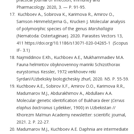
Pharmacology. 2020, 3. — P. 91-95.
Kuchboev A., Sobirova K., Karimova R., Amirov O.,
Samson-Himmelstjerna G., Krucken J. Molecular analysis
of polymorphic species of the genus
Marshallagia
(Nematoda: Ostertagiinae). 2020. Parasites Vectors 13,
411 https://doi.org/10.1186/s13071-020-04265-1 (Scopus
IF- 3.1)
Najmiddinov E.Kh., Kuchboev A.E., Mukhammadiev M.A.
Fauna helmintov obyknovennoy marinki Schizothorax
eurystomus Kessler, 1972 verkhovev reki
Syrdari//Uzbekskiy biologicheskiy zhurl, 2020. N5. P. 55-59.
Kuchboev A.E., Sobirov X.F., Amirov O.O., Karimova R.R.,
Madumarov M.J., Abdurakhimov A., Abdullaev A.A.
Molecular-genetic identification of Bukhara deer (
Cervus
elaphus bactrianus
Lydekker, 1900) in Uzbekistan //
Khorezm Ma’mun Academy newsletter: scientific journal,
2021. 2. P. 22-27.
Madumarov M.J., Kuchboev A.E. Daphnia are intermediate