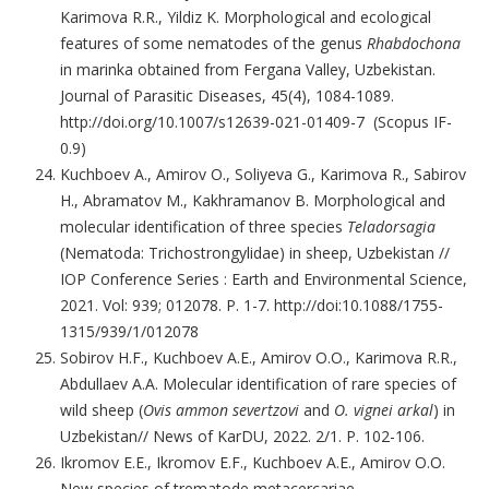
Karimova R.R., Yildiz K. Morphological and ecological
features of some nematodes of the genus
Rhabdochona
in marinka obtained from Fergana Valley, Uzbekistan.
Journal of Parasitic Diseases, 45(4), 1084-1089.
http://doi.org/10.1007/s12639-021-01409-7 (Scopus IF-
0.9)
Kuchboev A., Amirov O., Soliyeva G., Karimova R., Sabirov
H., Abramatov M., Kakhramanov B. Morphological and
molecular identification of three species
Teladorsagia
(Nematoda: Trichostrongylidae) in sheep, Uzbekistan //
IOP Conference Series : Earth and Environmental Science,
2021. Vol: 939; 012078. P. 1-7. http://doi:10.1088/1755-
1315/939/1/012078
Sobirov H.F., Kuchboev A.E., Amirov O.O., Karimova R.R.,
Abdullaev A.A. Molecular identification of rare species of
wild sheep (
Ovis ammon severtzovi
and
O. vignei arkal
) in
Uzbekistan// News of KarDU, 2022. 2/1. P. 102-106.
Ikromov E.E., Ikromov E.F., Kuchboev A.E., Amirov O.O.
New species of trematode metacercariae