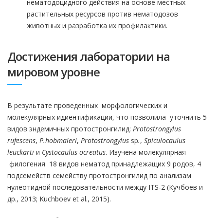
нематодоцидного действия на основе местных
растительных ресурсов против нематодозов
животных и разработка их профилактики.
Достижения лаборатории на
мировом уровне
В результате проведенных морфологических и
молекулярных идиентификации, что позволила уточнить 5
видов эндемичных протостронгилид:
Protostrongylus
rufescens
,
P.hobmaieri
,
Protostrongylus
sp
.
,
Spiculocaulus
leuckarti
и
Cystocaulus ocreatus
. Изучена молекулярная
филогения 18 видов нематод принадлежащих 9 родов, 4
подсемейств семейству протостронгилид по анализам
нулеотидной последовательности между ITS-2 (Кучбоев и
др., 2013; Kuchboev et al., 2015).