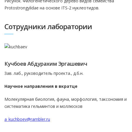
Рисунок. Филогенетического дерево видов семейства
Protostrongylidae на основе ITS-2 нуклеотидов.
Сотрудники лаборатории
Кучбоев Абдурахим Эргашевич
Зав. лаб., руководитель проекта., д.б.н.
Научное направления в вкратце
Молекулярная биология, фауна, морфология, таксономия и
систематика гельминтов и моллюсков
a_kuchboev@rambler.ru