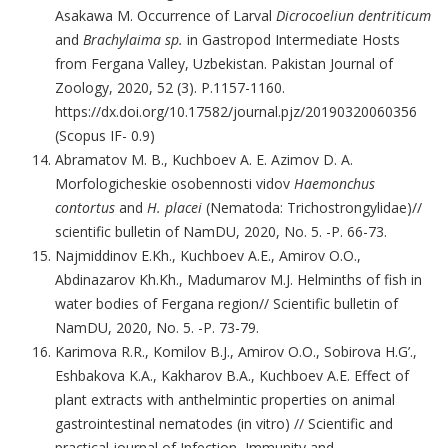
Asakawa M. Occurrence of Larval
Dicrocoeliun dentriticum
and
Brachylaima sp.
in Gastropod Intermediate Hosts
from Fergana Valley, Uzbekistan. Pakistan Journal of
Zoology, 2020, 52 (3). P.1157-1160.
https://dx.doi.org/10.17582/journal.pjz/20190320060356
(Scopus IF- 0.9)
Abramatov M. B., Kuchboev A. E. Azimov D. A.
Morfologicheskie osobennosti vidov
Haemonchus
contortus
and
H. placei
(Nematoda: Trichostrongylidae)//
scientific bulletin of NamDU, 2020, No. 5. -P. 66-73.
Najmiddinov E.Kh., Kuchboev A.E., Amirov O.O.,
Abdinazarov Kh.Kh., Madumarov M.J. Helminths of fish in
water bodies of Fergana region// Scientific bulletin of
NamDU, 2020, No. 5. -P. 73-79.
Karimova R.R., Komilov B.J., Amirov O.O., Sobirova H.G’.,
Eshbakova K.A., Kakharov B.A., Kuchboev A.E. Effect of
plant extracts with anthelmintic properties on animal
gastrointestinal nematodes (in vitro) // Scientific and
practical journal of Infection, Immunity and