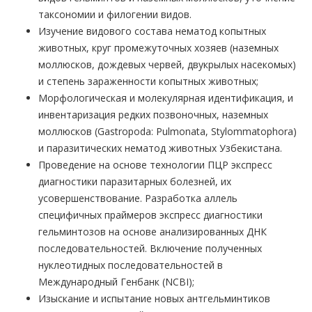
таксономии и филогении видов.
Изучение видового состава нематод копытных
животных, круг промежуточных хозяев (наземных
моллюсков, дождевых червей, двукрылых насекомых)
и степень зараженности копытных животных;
Морфологическая и молекулярная идентификация, и
инвентаризация редких позвоночных, наземных
моллюсков (Gastropoda: Pulmonata, Stylommatophora)
и паразитических нематод животных Узбекистана.
Проведение на основе технологии ПЦР экспресс
диагностики паразитарных болезней, их
усовершенствование. Разработка аллель
специфичных праймеров экспресс диагностики
гельминтозов на основе анализированных ДНК
последовательностей. Включение полученных
нуклеотидных последовательностей в
Международный Генбанк (NCBI);
Изыскание и испытание новых антгельминтиков