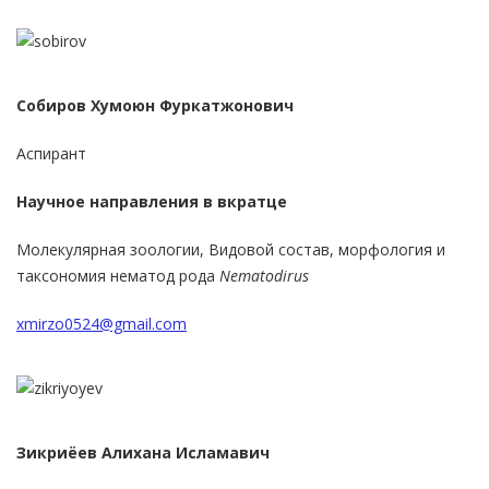
Собиров Хумоюн Фуркатжонович
Аспирант
Научное направления в вкратце
Молекулярная зоологии, Видовой состав, морфология и
таксономия нематод рода
Nematodirus
xmirzo0524@gmail.com
Зикриёев Алихана Исламавич