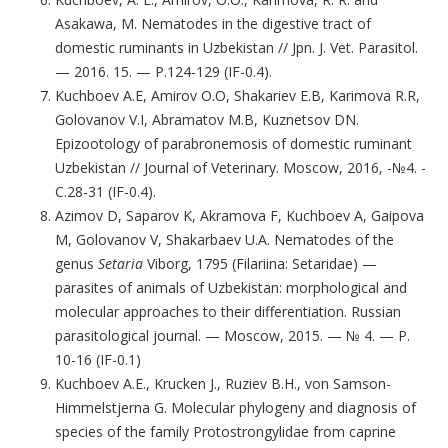
Asakawa, M. Nematodes in the digestive tract of
domestic ruminants in Uzbekistan // Jpn. J. Vet. Parasitol.
— 2016. 15. — P.124-129 (IF-0.4).
Kuchboev A.E, Amirov O.O, Shakariev E.B, Karimova R.R,
Golovanov V.I, Abramatov M.B, Kuznetsov DN.
Epizootology of parabronemosis of domestic ruminant
Uzbekistan // Journal of Veterinary. Moscow, 2016, -№4. -
C.28-31 (IF-0.4).
Azimov D, Saparov K, Akramova F, Kuchboev A, Gaipova
M, Golovanov V, Shakarbaev U.A. Nematodes of the
genus
Setaria
Viborg, 1795 (Filariina: Setaridae) —
parasites of animals of Uzbekistan: morphological and
molecular approaches to their differentiation. Russian
parasitological journal. — Moscow, 2015. — № 4. — P.
10-16 (IF-0.1)
Kuchboev A.E., Krucken J., Ruziev B.H., von Samson-
Himmelstjerna G. Molecular phylogeny and diagnosis of
species of the family Protostrongylidae from caprine