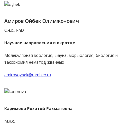
Амиров Ойбек Олимжонович
С.н.с., PhD
Научное направления в вкратце
Молекулярная зоология, фауна, морфология, биология и
таксономия нематод жвачных
amirovoybek@rambler.ru
Каримова Рохатой Рахматовна
М.н.с.