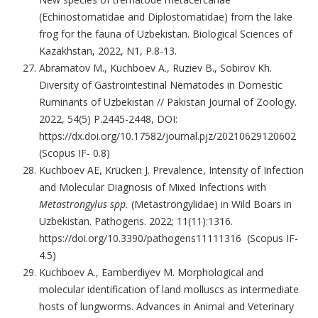
(Echinostomatidae and Diplostomatidae) from the lake
frog for the fauna of Uzbekistan. Biological Sciences of
Kazakhstan, 2022, N1, P.8-13.
Abramatov M., Kuchboev A., Ruziev B., Sobirov Kh.
Diversity of Gastrointestinal Nematodes in Domestic
Ruminants of Uzbekistan // Pakistan Journal of Zoology.
2022, 54(5) P.2445-2448, DOI:
https://dx.doi.org/10.17582/journal.pjz/20210629120602
(Scopus IF- 0.8)
Kuchboev AE, Krücken J. Prevalence, Intensity of Infection
and Molecular Diagnosis of Mixed Infections with
Metastrongylus spp.
(Metastrongylidae) in Wild Boars in
Uzbekistan. Pathogens. 2022; 11(11):1316.
https://doi.org/10.3390/pathogens11111316 (Scopus IF-
4.5)
Kuchboev A., Eamberdiyev M. Morphological and
molecular identification of land molluscs as intermediate
hosts of lungworms. Advances in Animal and Veterinary