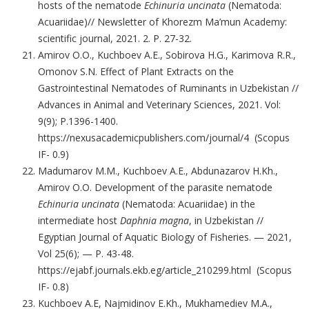
hosts of the nematode
Echinuria uncinata
(Nematoda:
Acuariidae)// Newsletter of Khorezm Ma’mun Academy:
scientific journal, 2021. 2. P. 27-32.
Amirov O.O., Kuchboev A.E., Sobirova H.G., Karimova R.R.,
Omonov S.N. Effect of Plant Extracts on the
Gastrointestinal Nematodes of Ruminants in Uzbekistan //
Advances in Animal and Veterinary Sciences, 2021. Vol:
9(9); P.1396-1400.
https://nexusacademicpublishers.com/journal/4 (Scopus
IF- 0.9)
Madumarov M.M., Kuchboev A.E., Abdunazarov H.Kh.,
Amirov O.O. Development of the parasite nematode
Echinuria uncinata
(Nematoda: Acuariidae) in the
intermediate host
Daphnia magna
, in Uzbekistan //
Egyptian Journal of Aquatic Biology of Fisheries. — 2021,
Vol 25(6); — P. 43-48.
https://ejabf.journals.ekb.eg/article_210299.html (Scopus
IF- 0.8)
Kuchboev A.E, Najmidinov E.Kh., Mukhamediev M.A.,