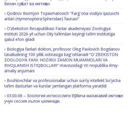
билан суҳбат ва имтиҳон.
Qodirov Ilxomjon Tojiaxmatovich “Fargʻona vodiysi qazuvchi
arilari (Hymenoptera:Sphecidae) faunasi”
O‘zbekiston Resapublikasi Fanlar akademiyasi Zoologiya
instituti 2026-yil uchun Oliy ta’limdan keyingi ta’lim institutiga
qabul e’lon qiladi
Biologiya fanlari doktori, professor Oleg Pavlovich Bogdanov
tavalludining 100 yillik xotirasiga bagʻishlanadi “OʻZBEKISTON
ZOOLOGIYA FANI: HOZIRGI ZAMON MUAMMOLARI VA
RIVOJLANISH ISTIQBOLLARI” mavzusidagi VII respublika ilmiy-
amaliy anjumani
Boshlovchilar va professionallar uchun sun’iy intellekt bo’yicha
ta’lim dasturlari va kurslar jamlangan platforma yaratildi
03.00.06 – Зоология ихтисослиги бўйича малакавий имтиҳон
учун сессия эълон қилинади.