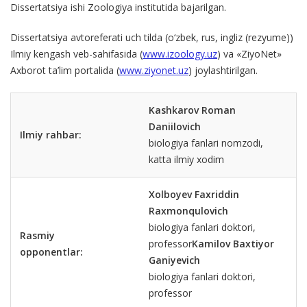
Dissertatsiya ishi Zoologiya institutida bajarilgan.
Dissertatsiya avtoreferati uch tilda (o‘zbek, rus, ingliz (rezyume))
Ilmiy kengash veb-sahifasida (
www.izoology.uz
) va «ZiyoNet»
Axborot ta’lim portalida (
www.ziyonet.uz
) joylashtirilgan.
Kashkarov Roman
Daniilovich
Ilmiy rahbar:
biologiya fanlari nomzodi,
katta ilmiy xodim
Xolboyev Faxriddin
Raxmonqulovich
biologiya fanlari doktori,
Rasmiy
professor
Kamilov Baxtiyor
opponentlar:
Ganiyevich
biologiya fanlari doktori,
professor