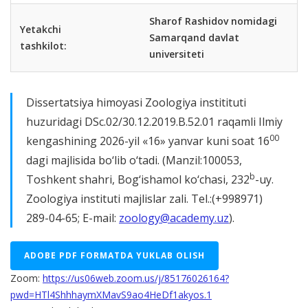
Sharof Rashidov nomidagi
Yetakchi
Samarqand davlat
tashkilot:
universiteti
Dissertatsiya himoyasi Zoologiya institituti
huzuridagi DSc.02/30.12.2019.B.52.01 raqamli Ilmiy
00
kengashining 2026-yil «16» yanvar kuni soat 16
dagi majlisida bo‘lib o‘tadi. (Manzil:100053,
b
Toshkent shahri, Bog‘ishamol ko‘chasi, 232
-uy.
Zoologiya instituti majlislar zali. Tel.:(+998971)
289-04-65; Е-mail:
zoology@academy.uz
).
ADOBE PDF FORMATDA YUKLAB OLISH
Zoom:
https://us06web.zoom.us/j/85176026164?
pwd=HTl4ShhhaymXMavS9ao4HeDf1akyos.1