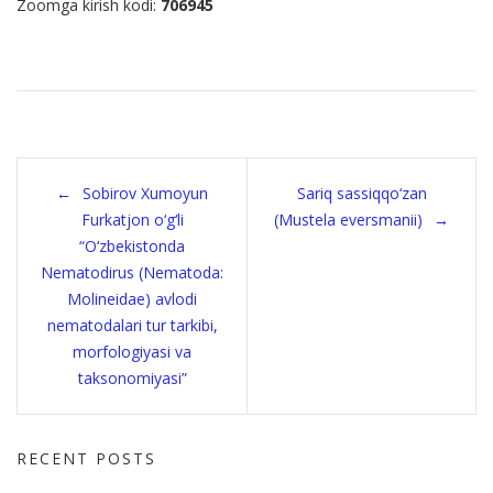
Zoomga kirish kodi:
706945
Post
Sobirov Xumoyun
Sariq sassiqqo‘zan
navigation
Furkatjon o‘g‘li
(Mustela eversmanii)
“O‘zbekistonda
Nematodirus (Nematoda:
Molineidae) avlodi
nematodalari tur tarkibi,
morfologiyasi va
taksonomiyasi”
RECENT POSTS