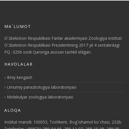
MA`LUMOT
O`zbekiston Respublikasi Fanlar akademiyasi Zoologiya instituti
O`zbekiston Respublikasi Prezidentining 2017 yil 4 sentabrdagi
PQ -3256 sonli Qaroriga asosan tashkil etilgan.
HAVOLALAR
Ilmiy kengash
Umumiy parazitologiya laboratoriyasi
Molekulyar zoologiya laboratoriyasi
ALOQA
Institut manzili: 100053, Toshkent, Bog`ishamol ko`chasi, 232b;
Telefonlar: : (99871) 289-04-65, 289-12-07, 289-15-08, 289-05-