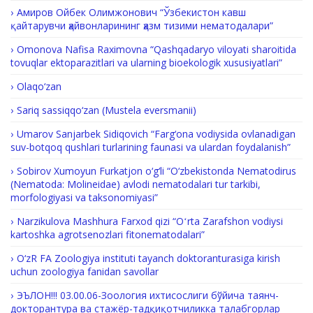
Амиров Ойбек Олимжонович “Ўзбекистон кавш
қайтарувчи ҳайвонларининг ҳазм тизими нематодалари”
Omonova Nafisa Raximovna “Qashqadaryo viloyati sharoitida
tovuqlar ektoparazitlari va ularning bioekologik xususiyatlari”
Olaqo‘zan
Sariq sassiqqo‘zan (Mustela eversmanii)
Umarov Sanjarbek Sidiqovich “Farg‘ona vodiysida ovlanadigan
suv-botqoq qushlari turlarining faunasi va ulardan foydalanish”
Sobirov Xumoyun Furkatjon o‘g‘li “O‘zbekistonda Nematodirus
(Nematoda: Molineidae) avlodi nematodalari tur tarkibi,
morfologiyasi va taksonomiyasi”
Nаrzikulova Маshhurа Fаrхоd qizi “Oʻrta Zarafshon vodiysi
kartoshka agrotsenozlari fitonematodalari”
O‘zR FA Zoologiya instituti tayanch doktoranturasiga kirish
uchun zoologiya fanidan savollar
ЭЪЛОН!!! 03.00.06-Зоология ихтисослиги бўйича таянч-
докторантура ва стажёр-тадқиқотчиликка талабгорлар