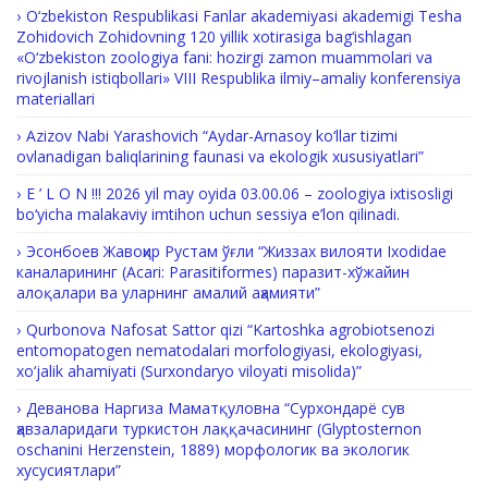
O‘zbekiston Respublikasi Fanlar akademiyasi akademigi Tesha
Zohidovich Zohidovning 120 yillik xotirasiga bag‘ishlagan
«O‘zbekiston zoologiya fani: hozirgi zamon muammolari va
rivojlanish istiqbollari» VIII Respublika ilmiy–amaliy konferensiya
materiallari
Azizov Nabi Yarashovich “Aydar-Arnasoy ko‘llar tizimi
ovlanadigan baliqlarining faunasi va ekologik xususiyatlari”
E ’ L O N !!! 2026 yil may oyida 03.00.06 – zoologiya ixtisosligi
bo‘yicha malakaviy imtihon uchun sessiya e’lon qilinadi.
Эсонбоев Жавоҳир Рустам ўғли “Жиззах вилояти Ixodidae
каналарининг (Acari: Parasitiformes) паразит-хўжайин
алоқалари ва уларнинг амалий аҳамияти”
Qurbonova Nafosat Sattor qizi “Kartoshka agrobiotsenozi
entomopatogen nematodalari morfologiyasi, ekologiyasi,
xo‘jalik ahamiyati (Surxondaryo viloyati misolida)”
Деванова Наргиза Маматқуловна “Сурхондарё сув
ҳавзаларидаги туркистон лаққачасининг (Glyptosternon
oschanini Herzenstein, 1889) морфологик ва экологик
хусусиятлари”