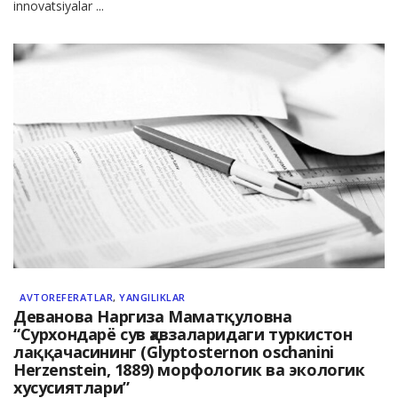
innovatsiyalar ...
AVTOREFERATLAR
,
YANGILIKLAR
Деванова Наргиза Маматқуловна
“Сурхондарё сув ҳавзаларидаги туркистон
лаққачасининг (Glyptosternon oschanini
Herzenstein, 1889) морфологик ва экологик
хусусиятлари”