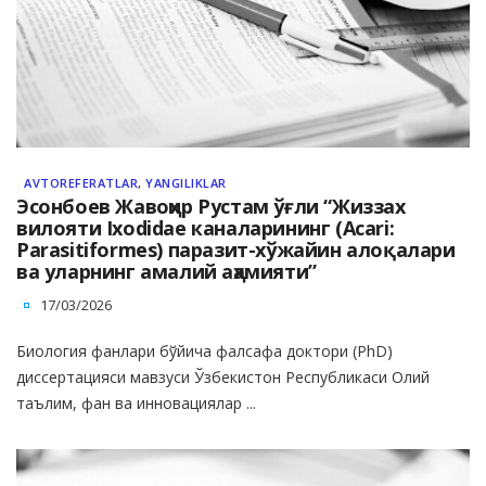
AVTOREFERATLAR
,
YANGILIKLAR
Эсонбоев Жавоҳир Рустам ўғли “Жиззах
вилояти Ixodidae каналарининг (Acari:
Parasitiformes) паразит-хўжайин алоқалари
ва уларнинг амалий аҳамияти”
17/03/2026
Биология фанлари бўйича фалсафа доктори (PhD)
диссертацияси мавзуси Ўзбекистон Республикаси Олий
таълим, фан ва инновациялар ...