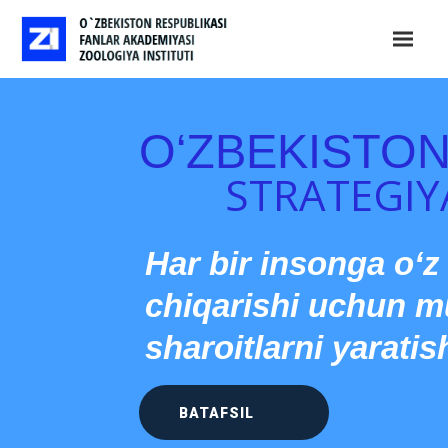
O‘ZBEKISTO
STRATEGIY
Har bir insonga o‘z
chiqarishi uchun 
sharoitlarni yaratis
BATAFSIL