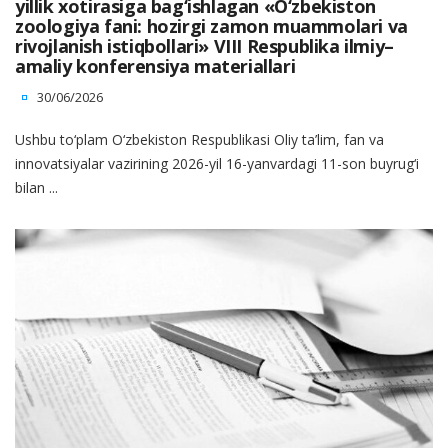
yillik xotirasiga bag‘ishlagan «O‘zbekiston
zoologiya fani: hozirgi zamon muammolari va
rivojlanish istiqbollari» VIII Respublika ilmiy–
amaliy konferensiya materiallari
30/06/2026
Ushbu to‘plam O‘zbekiston Respublikasi Oliy ta’lim, fan va
innovatsiyalar vazirining 2026-yil 16-yanvardagi 11-son buyrug‘i
bilan ...