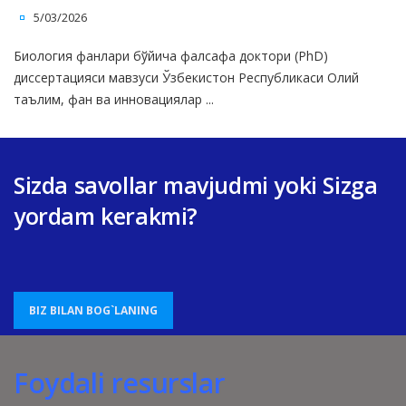
5/03/2026
Биология фанлари бўйича фалсафа доктори (PhD)
диссертацияси мавзуси Ўзбекистон Республикаси Олий
таълим, фан ва инновациялар ...
Sizda savollar mavjudmi yoki Sizga
yordam kerakmi?
BIZ BILAN BOG`LANING
Foydali resurslar