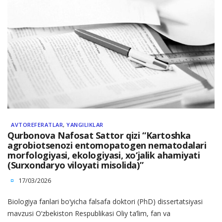
AVTOREFERATLAR
,
YANGILIKLAR
Qurbonova Nafosat Sattor qizi “Kartoshka
agrobiotsenozi entomopatogen nematodalari
morfologiyasi, ekologiyasi, xo‘jalik ahamiyati
(Surxondaryo viloyati misolida)”
17/03/2026
Biologiya fanlari bo‘yicha falsafa doktori (PhD) dissertatsiyasi
mavzusi O‘zbekiston Respublikasi Oliy ta’lim, fan va