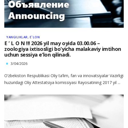
YANGILIKLAR
,
E`LON
E ’ L O N !!! 2026 yil may oyida 03.00.06 –
zoologiya ixtisosligi bo‘yicha malakaviy imtihon
uchun sessiya e’lon qilinadi.
3/04/2026
O‘zbekiston Respublikasi Oliy ta’lim, fan va innovatsiyalar Vazirligi
huzuridagi Oliy Attestatsiya komissiyasi Rayosatining 2017 yil ...