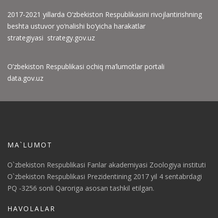
2017-2021 yillarda O‘zbekiston Respublikasini rivojlantirishning
beshta ustuvor yo‘nalishi bo‘yicha harakatlar
strategiyasi strategy.gov.uz
O’zbekiston Respublikasi ochiq ma’lumotlar portali
data.gov.uz
MA`LUMOT
O`zbekiston Respublikasi Fanlar akademiyasi Zoologiya instituti
O`zbekiston Respublikasi Prezidentining 2017 yil 4 sentabrdagi
PQ -3256 sonli Qaroriga asosan tashkil etilgan.
HAVOLALAR