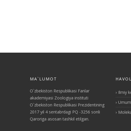
MA`LUMOT
HAVO
O`zbekiston Respublikasi Fanlar
Ilmiy 
akademiyasi Zoologiya instituti
Umumiy
O`zbekiston Respublikasi Prezidentining
2017 yil 4 sentabrdagi PQ -3256 sonli
Moleku
Qaroriga asosan tashkil etilgan.