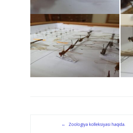
Post
Zoologiya kolleksiyasi haqida.