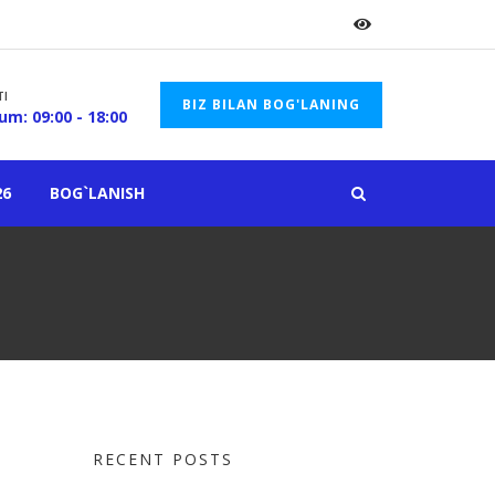
TI
BIZ BILAN BOG'LANING
um: 09:00 - 18:00
26
BOG`LANISH
RECENT POSTS