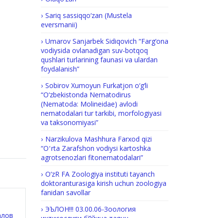
Sariq sassiqqo‘zan (Mustela
eversmanii)
Umarov Sanjarbek Sidiqovich “Farg‘ona
vodiysida ovlanadigan suv-botqoq
qushlari turlarining faunasi va ulardan
foydalanish”
Sobirov Xumoyun Furkatjon o‘g‘li
“O‘zbekistonda Nematodirus
(Nematoda: Molineidae) avlodi
nematodalari tur tarkibi, morfologiyasi
va taksonomiyasi”
Nаrzikulova Маshhurа Fаrхоd qizi
“Oʻrta Zarafshon vodiysi kartoshka
agrotsenozlari fitonematodalari”
O‘zR FA Zoologiya instituti tayanch
doktoranturasiga kirish uchun zoologiya
fanidan savollar
ЭЪЛОН!!! 03.00.06-Зоология
алов