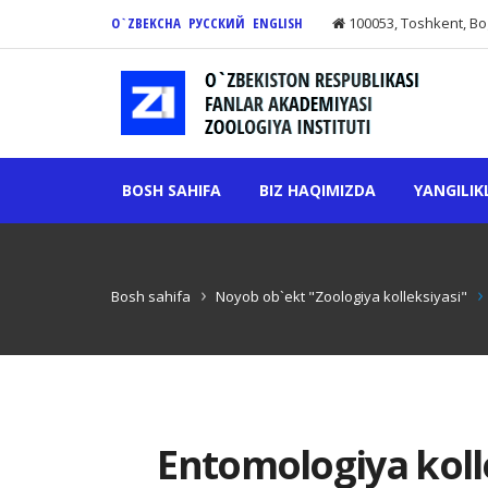
O`ZBEKCHA
РУССКИЙ
ENGLISH
100053, Toshkent, Bo
BOSH SAHIFA
BIZ HAQIMIZDA
YANGILIK
Bosh sahifa
Noyob ob`ekt "Zoologiya kolleksiyasi"
Entomologiya koll