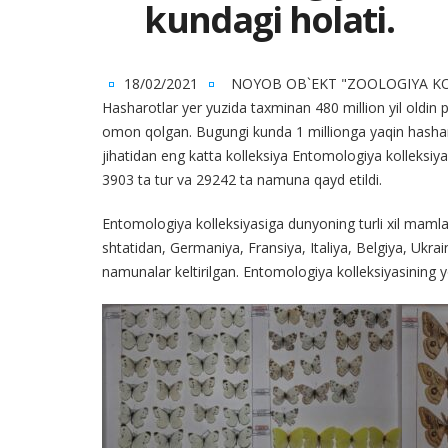
kundagi holati.
18/02/2021
NOYOB OB`EKT "ZOOLOGIYA KO
Hasharotlar yer yuzida taxminan 480 million yil oldin
omon qolgan. Bugungi kunda 1 millionga yaqin hasharot
jihatidan eng katta kolleksiya Entomologiya kolleksiya
3903 ta tur va 29242 ta namuna qayd etildi.
Entomologiya kolleksiyasiga dunyoning turli xil mamlak
shtatidan, Germaniya, Fransiya, Italiya, Belgiya, Ukr
namunalar keltirilgan. Entomologiya kolleksiyasining y