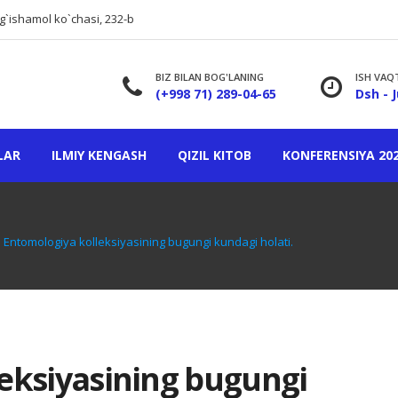
g`ishamol ko`chasi, 232-b
BIZ BILAN BOG'LANING
ISH VAQ
(+998 71) 289-04-65
Dsh - J
LAR
ILMIY KENGASH
QIZIL KITOB
KONFERENSIYA 20
Entomologiya kolleksiyasining bugungi kundagi holati.
eksiyasining bugungi