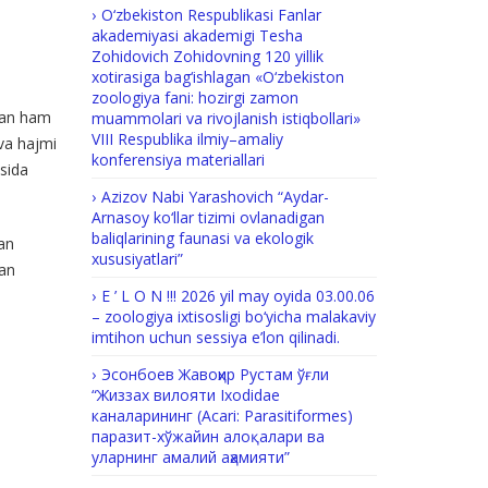
O‘zbekiston Respublikasi Fanlar
akademiyasi akademigi Tesha
Zohidovich Zohidovning 120 yillik
xotirasiga bag‘ishlagan «O‘zbekiston
zoologiya fani: hozirgi zamon
rdan ham
muammolari va rivojlanish istiqbollari»
VIII Respublika ilmiy–amaliy
 va hajmi
konferensiya materiallari
asida
Azizov Nabi Yarashovich “Aydar-
Arnasoy ko‘llar tizimi ovlanadigan
baliqlarining faunasi va ekologik
gan
xususiyatlari”
dan
E ’ L O N !!! 2026 yil may oyida 03.00.06
– zoologiya ixtisosligi bo‘yicha malakaviy
imtihon uchun sessiya e’lon qilinadi.
Эсонбоев Жавоҳир Рустам ўғли
“Жиззах вилояти Ixodidae
каналарининг (Acari: Parasitiformes)
паразит-хўжайин алоқалари ва
уларнинг амалий аҳамияти”