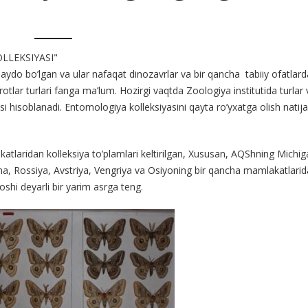
LLEKSIYASI"
 paydo bo’lgan va ular nafaqat dinozavrlar va bir qancha tabiiy ofatla
lar turlari fanga ma’lum. Hozirgi vaqtda Zoologiya institutida turlar
si hisoblanadi. Entomologiya kolleksiyasini qayta ro’yxatga olish natij
atlaridan kolleksiya to’plamlari keltirilgan, Xususan, AQShning Michi
aina, Rossiya, Avstriya, Vengriya va Osiyoning bir qancha mamlakatlari
oshi deyarli bir yarim asrga teng.