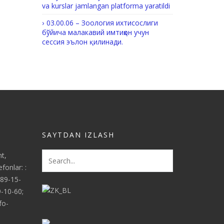
va kurslar jamlangan platforma yaratildi
03.00.06 – Зоология ихтисослиги
бўйича малакавий имтиҳон учун
сессия эълон қилинади.
SAYTDAN IZLASH
nt,
fonlar: :
289-15-
9-10-60;
fo-