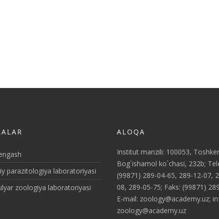
LALAR
ALOQA
Institut manzili: 100053, Toshke
kengash
Bog`ishamol ko`chasi, 232b; Tele
 parazitologiya laboratoriyasi
(99871) 289-04-65, 289-12-07, 
08, 289-05-75; Faks: (99871) 28
lyar zoologiya laboratoriyasi
E-mail: zoology@academy.uz; in
zoology@academy.uz