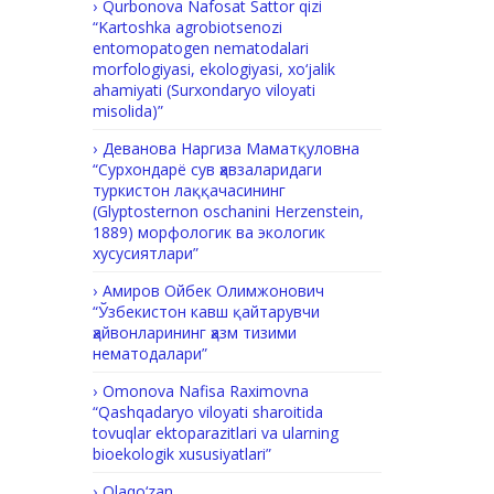
Qurbonova Nafosat Sattor qizi
“Kartoshka agrobiotsenozi
entomopatogen nematodalari
morfologiyasi, ekologiyasi, xo‘jalik
ahamiyati (Surxondaryo viloyati
misolida)”
Деванова Наргиза Маматқуловна
“Сурхондарё сув ҳавзаларидаги
туркистон лаққачасининг
(Glyptosternon oschanini Herzenstein,
1889) морфологик ва экологик
хусусиятлари”
Амиров Ойбек Олимжонович
“Ўзбекистон кавш қайтарувчи
ҳайвонларининг ҳазм тизими
нематодалари”
Omonova Nafisa Raximovna
“Qashqadaryo viloyati sharoitida
tovuqlar ektoparazitlari va ularning
bioekologik xususiyatlari”
Olaqo‘zan