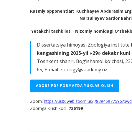
Rasmiy opponentlar: Kuchbayev Abduraxim Er
Narzullayev Sardor Bahr
Yetakchi tashkilot:
Nizomiy nomidagi Oʻzbekis
Dissertatsiya himoyasi Zoologiya institute
kengashining 20
2
5-yil «29»
dekabr
kuni
Toshkent shahri, Bog‘ishamol koʻchasi, 23
65, E-mail: zoology@academy.uz.
ADOBE PDF FORMATDA YUKLAB OLISH
Zoom:
https://us06web.zoom.us/j/83946977596?
Zoomga kirish kodi:
726199