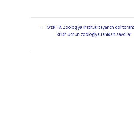
Post
O‘zR FA Zoologiya instituti tayanch doktoran
navigation
kirish uchun zoologiya fanidan savollar