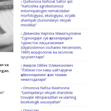
Qurbonova Nafosat Sattor qizi
“Kartoshka agrobiotsenozi
entomopatogen nematodalari
morfologiyasi, ekologiyasi, xo‘jalik
ahamiyati (Surxondaryo viloyati
misolida)”
Деванова Наргиза Маматқуловна
“Сурхондарё сув ҳавзаларидаги
туркистон лаққачасининг
(Glyptosternon oschanini Herzenstein,
1889) морфологик ва экологик
хусусиятлари”
an va
Амиров Ойбек Олимжонович
“Ўзбекистон кавш қайтарувчи
ingan
.
ҳайвонларининг ҳазм тизими
нематодалари”
Omonova Nafisa Raximovna
et”
“Qashqadaryo viloyati sharoitida
tovuqlar ektoparazitlari va ularning
bioekologik xususiyatlari”
Olaqo‘zan