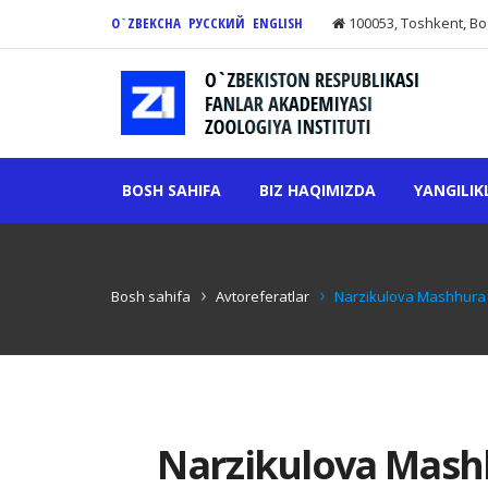
O`ZBEKCHA
РУССКИЙ
ENGLISH
100053, Toshkent, Bo
BOSH SAHIFA
BIZ HAQIMIZDA
YANGILIK
Bosh sahifa
Avtoreferatlar
Nаrzikulova Маshhurа F
Nаrzikulova Маshh