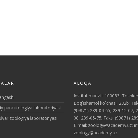
LALAR
ALOQA
Institut manzili: 100053, Toshke
kengash
Bog`ishamol ko`chasi, 232b; Tele
 parazitologiya laboratoriyasi
(99871) 289-04-65, 289-12-07, 
08, 289-05-75; Faks: (99871) 28
lyar zoologiya laboratoriyasi
E-mail: zoology@academy.uz; in
zoology@academy.uz