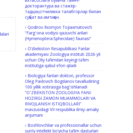
ихтисослиги бўйича таянч-
докторантура ва стажёр-
тадқиқотчиликка талабгорлар билан
суҳбат ва имтиҳон.
Qodirov Ilxomjon Tojiaxmatovich
“Fargʻona vodiysi qazuvchi arilari
alari
(Hymenoptera:Sphecidae) faunasi”
O‘zbekiston Resapublikasi Fanlar
akademiyasi Zoologiya instituti 2026-yil
uchun Oliy ta’limdan keyingi ta’lim
institutiga qabul e’lon qiladi
Biologiya fanlari doktori, professor
Oleg Pavlovich Bogdanov tavalludining
100 yillik xotirasiga bagʻishlanadi
“OʻZBEKISTON ZOOLOGIYA FANI:
HOZIRGI ZAMON MUAMMOLARI VA
RIVOJLANISH ISTIQBOLLARI”
mavzusidagi VII respublika ilmiy-amaliy
anjumani
Boshlovchilar va professionallar uchun
sun’iy intellekt bo’yicha ta’lim dasturlari