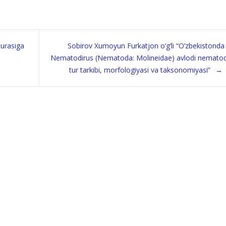
turasiga
Sobirov Xumoyun Furkatjon o‘g‘li “O‘zbekistonda
Nematodirus (Nematoda: Molineidae) avlodi nematod
tur tarkibi, morfologiyasi va taksonomiyasi”