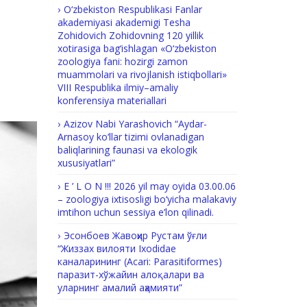
O‘zbekiston Respublikasi Fanlar
akademiyasi akademigi Tesha
Zohidovich Zohidovning 120 yillik
xotirasiga bag‘ishlagan «O‘zbekiston
zoologiya fani: hozirgi zamon
muammolari va rivojlanish istiqbollari»
VIII Respublika ilmiy–amaliy
konferensiya materiallari
Azizov Nabi Yarashovich “Aydar-
Arnasoy ko‘llar tizimi ovlanadigan
baliqlarining faunasi va ekologik
xususiyatlari”
E ’ L O N !!! 2026 yil may oyida 03.00.06
– zoologiya ixtisosligi bo‘yicha malakaviy
imtihon uchun sessiya e’lon qilinadi.
Эсонбоев Жавоҳир Рустам ўғли
“Жиззах вилояти Ixodidae
каналарининг (Acari: Parasitiformes)
паразит-хўжайин алоқалари ва
уларнинг амалий аҳамияти”