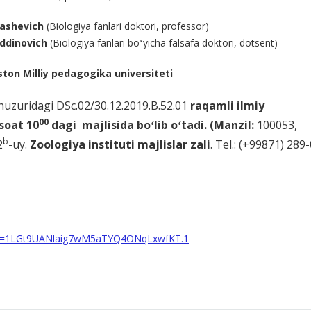
gashevich
(Biologiya fanlari doktori, professor)
iddinovich
(Biologiya fanlari boʻyicha falsafa doktori, dotsent)
ton Milliy pedagogika universiteti
 huzuridagi DSc.02/30.12.2019.B.52.01
raqamli ilmiy
00
 soat
10
dagi majlisida boʻlib oʻtadi. (Manzil:
100053,
b
2
-uy.
Zoologiya instituti majlislar zali
. Tel.: (+99871) 289
pwd=1LGt9UANlaig7wM5aTYQ4ONqLxwfKT.1