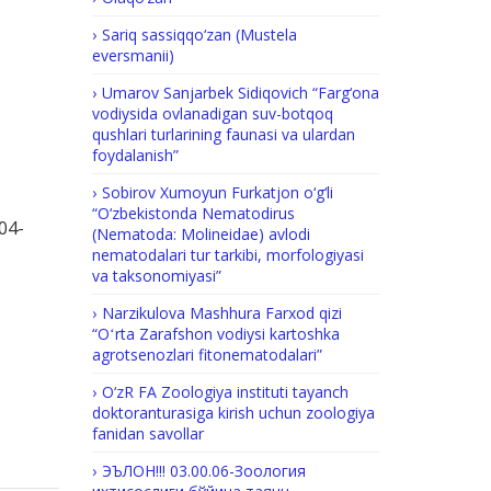
Sariq sassiqqo‘zan (Mustela
eversmanii)
Umarov Sanjarbek Sidiqovich “Farg‘ona
vodiysida ovlanadigan suv-botqoq
qushlari turlarining faunasi va ulardan
foydalanish”
Sobirov Xumoyun Furkatjon o‘g‘li
“O‘zbekistonda Nematodirus
-04-
(Nematoda: Molineidae) avlodi
nematodalari tur tarkibi, morfologiyasi
va taksonomiyasi”
Nаrzikulova Маshhurа Fаrхоd qizi
“Oʻrta Zarafshon vodiysi kartoshka
agrotsenozlari fitonematodalari”
O‘zR FA Zoologiya instituti tayanch
doktoranturasiga kirish uchun zoologiya
fanidan savollar
ЭЪЛОН!!! 03.00.06-Зоология