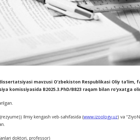
 dissertatsiyasi mavzusi O‘zbekiston Respublikasi Oliy ta’lim, f
atsiya komissiyasida
B2025.3.PhD/B823
raqam bilan ro‘yxatga ol
rilgan.
iz (rezyume)) Ilmiy kengash veb-sahifasida (
www.izoology.uz
) va “ZiyoN
an.
fanlari doktori, professor)