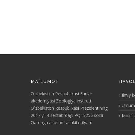
MA`LUMOT
HAVO
O`zbekiston Respublikasi Fanlar
Ilmiy 
akademiyasi Zoologiya instituti
Umumiy
O`zbekiston Respublikasi Prezidentining
2017 yil 4 sentabrdagi PQ -3256 sonli
Moleku
Qaroriga asosan tashkil etilgan.