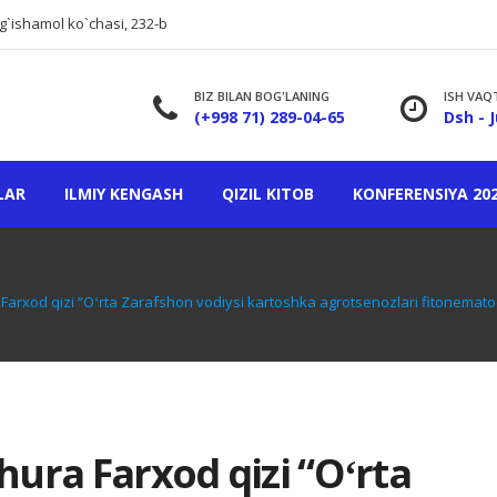
g`ishamol ko`chasi, 232-b
BIZ BILAN BOG'LANING
ISH VAQ
(+998 71) 289-04-65
Dsh - J
LAR
ILMIY KENGASH
QIZIL KITOB
KONFERENSIYA 20
аrхоd qizi “Oʻrta Zarafshon vodiysi kartoshka agrotsenozlari fitonemato
urа Fаrхоd qizi “Oʻrta