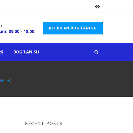
TI
BIZ BILAN BOG'LANING
um: 09:00 - 18:00
26
BOG`LANISH
dalari”
RECENT POSTS