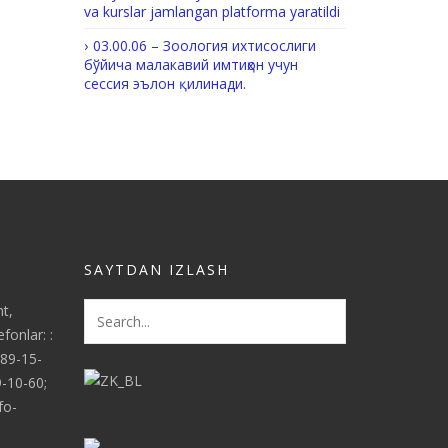
va kurslar jamlangan platforma yaratildi
03.00.06 – Зоология ихтисослиги
бўйича малакавий имтиҳон учун
сессия эълон қилинади.
SAYTDAN IZLASH
nt,
fonlar: :
289-15-
9-10-60;
fo-