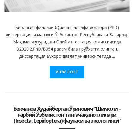
Биология фанлари бўйича фалсафа доктори (PhD)
диссертацияси мавзуси Ўзбекистон Республикаси Вазирлар
Маҳкамаси ҳузуридаги Олий аттестация комиссиясида
B2020.2.PhD/B354 рақам билан рўйхатга олинган.
Диссертация Бухоро давлат университетида ...
VIEW POST
Бекчанов Худайберган Ўринович “Шимоли –
ғарбий Ўзбекистон тангачақанотлилари
(Insecta, Lepidoptera) фаунаси ва экологияси”