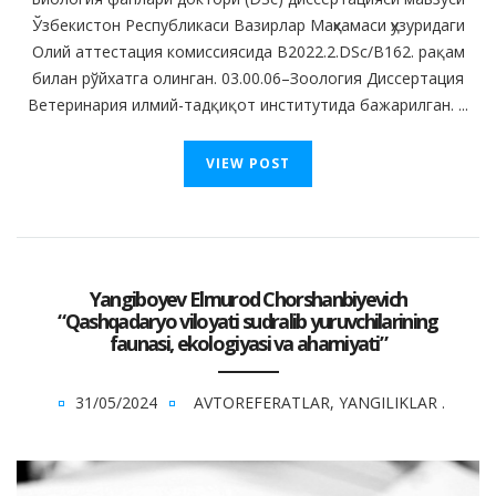
Ўзбекистон Республикаси Вазирлар Маҳкамаси ҳузуридаги
Олий аттестация комиссиясида B2022.2.DSc/B162. рақам
билан рўйхатга олинган. 03.00.06–Зоология Диссертация
Ветеринария илмий-тадқиқот институтида бажарилган. ...
VIEW POST
Yangiboyev Elmurod Chorshanbiyevich
“Qashqadaryo viloyati sudralib yuruvchilarining
faunasi, ekologiyasi va ahamiyati”
31/05/2024
AVTOREFERATLAR
,
YANGILIKLAR
.