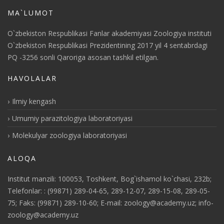
MA`LUMOT
O`zbekiston Respublikasi Fanlar akademiyasi Zoologiya instituti
O`zbekiston Respublikasi Prezidentining 2017 yil 4 sentabrdagi
PQ -3256 sonli Qaroriga asosan tashkil etilgan.
HAVOLALAR
Ilmiy kengash
Umumiy parazitologiya laboratoriyasi
Molekulyar zoologiya laboratoriyasi
ALOQA
Institut manzili: 100053, Toshkent, Bog`ishamol ko`chasi, 232b;
Telefonlar: : (99871) 289-04-65, 289-12-07, 289-15-08, 289-05-
75; Faks: (99871) 289-10-60; E-mail: zoology@academy.uz; info-
zoology@academy.uz