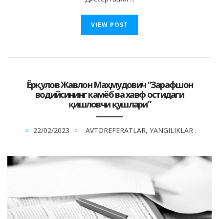
VIEW POST
Ёрқулов Жавлон Маҳмудович “Зарафшон
водийсининг камёб ва хавф остидаги
қишловчи қушлари”
22/02/2023
AVTOREFERATLAR
,
YANGILIKLAR
.