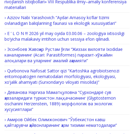
rivojlanish istiqbollari» VIII Respublika ilmiy–amaliy konferensiya
materiallari
Azizov Nabi Yarashovich “Aydar-Arnasoy ko‘llar tizimi
ovlanadigan baliqlarining faunasi va ekologik xususiyatlari”
E ’ L O N !!! 2026 yil may oyida 03.00.06 – zoologiya ixtisosligi
bo‘yicha malakaviy imtihon uchun sessiya e’lon qilinadi.
Эсонбоев Жавоҳир Рустам ўғли “Жиззах вилояти Ixodidae
каналарининг (Acari: Parasitiformes) паразит-хўжайин
алоқалари ва уларнинг амалий аҳамияти”
Qurbonova Nafosat Sattor qizi “Kartoshka agrobiotsenozi
entomopatogen nematodalari morfologiyasi, ekologiyasi,
xo‘jalik ahamiyati (Surxondaryo viloyati misolida)”
Деванова Наргиза Маматқуловна “Сурхондарё сув
ҳавзаларидаги туркистон лаққачасининг (Glyptosternon
oschanini Herzenstein, 1889) морфологик ва экологик
хусусиятлари”
Амиров Ойбек Олимжонович “Ўзбекистон кавш
қайтарувчи ҳайвонларининг ҳазм тизими нематодалари”