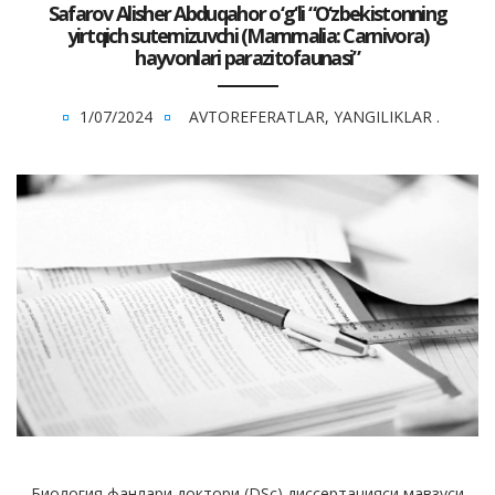
Safarov Alisher Abduqahor o‘g‘li “O‘zbekistonning
yirtqich sutemizuvchi (Mammalia: Carnivora)
hayvonlari parazitofaunasi”
1/07/2024
AVTOREFERATLAR
,
YANGILIKLAR
.
Биология фанлари доктори (DSc) диссертацияси мавзуси