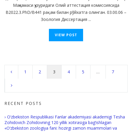
Маҳкамаси ҳузуридаги Олий аттестация комиссиясида
B2022.3.PhD/B441 рақам билан рўйхатга олинган. 03.00.06 –
Зоология Диссертация ...
VIEW POST
Posts
navigation
1
2
3
4
5
…
7
RECENT POSTS
O‘zbekiston Respublikasi Fanlar akademiyasi akademigi Tesha
Zohidovich Zohidovning 120 yillik xotirasiga bag‘ishlagan
«O‘zbekiston zoologiya fani: hozirgi zamon muammolari va