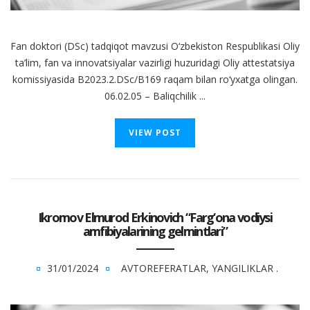
Fan doktori (DSc) tadqiqot mavzusi O‘zbekiston Respublikasi Oliy
ta’lim, fan va innovatsiyalar vazirligi huzuridagi Oliy attestatsiya
komissiyasida B2023.2.DSc/B169 raqam bilan ro‘yxatga olingan.
06.02.05 – Baliqchilik ...
VIEW POST
Ikromov Elmurod Erkinovich “Farg‘ona vodiysi
amfibiyalarining gelmintlari”
31/01/2024
AVTOREFERATLAR
,
YANGILIKLAR
.