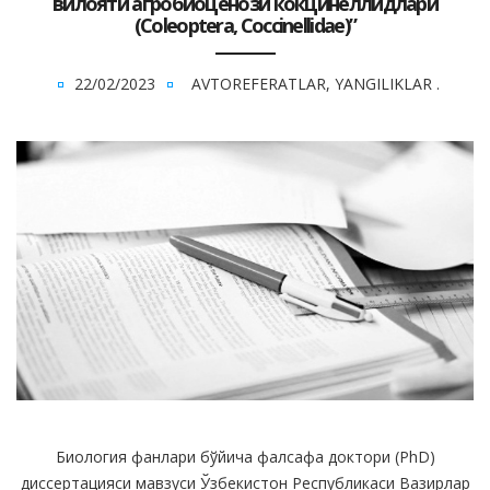
вилояти агробиоценози кокцинеллидлари
(Coleoptera, Coccinellidae)”
22/02/2023
AVTOREFERATLAR
,
YANGILIKLAR
.
Биология фанлари бўйича фалсафа доктори (PhD)
диссертацияси мавзуси Ўзбекистон Республикаси Вазирлар