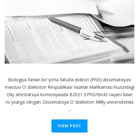
Biologiya fanlari boʻyicha falsafa doktori (PhD) dissertatsiyasi
mavzusi Oʻzbekiston Respublikasi Vazirlar Mahkamasi huzuridagi
Oliy attestatsiya komissiyasida B2021.3.PhD/B643 raqam bilan
roʻyxatga olingan. Dissertatsiya Oʻzbekiston Milliy universitetida
...
VIEW POST