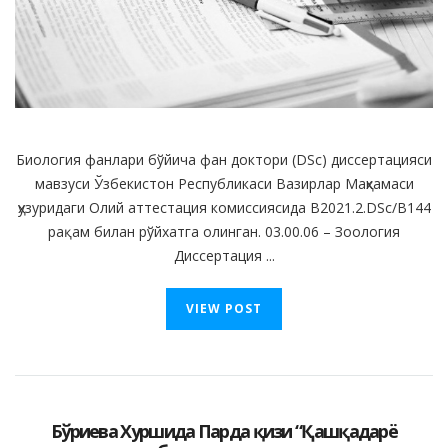
Биология фанлари бўйича фан доктори (DSc) диссертацияси
мавзуси Ўзбекистон Республикаси Вазирлар Маҳкамаси
ҳузуридаги Олий аттестация комиссиясида B2021.2.DSc/B144
рақам билан рўйхатга олинган. 03.00.06 – Зоология
Диссертация ...
VIEW POST
Бўриева Хуршида Парда қизи “Қашқадарё