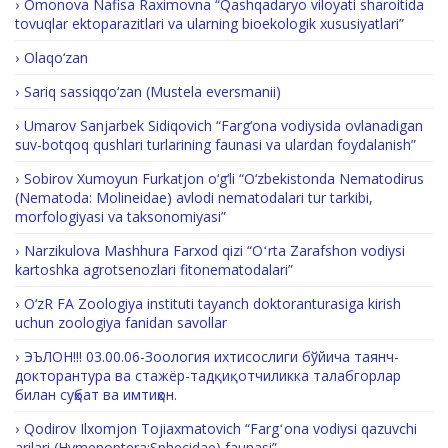
Omonova Nafisa Raximovna “Qashqadaryo viloyati sharoitida
tovuqlar ektoparazitlari va ularning bioekologik xususiyatlari”
Olaqo‘zan
Sariq sassiqqo‘zan (Mustela eversmanii)
Umarov Sanjarbek Sidiqovich “Farg‘ona vodiysida ovlanadigan
suv-botqoq qushlari turlarining faunasi va ulardan foydalanish”
Sobirov Xumoyun Furkatjon o‘g‘li “O‘zbekistonda Nematodirus
(Nematoda: Molineidae) avlodi nematodalari tur tarkibi,
morfologiyasi va taksonomiyasi”
Nаrzikulova Маshhurа Fаrхоd qizi “Oʻrta Zarafshon vodiysi
kartoshka agrotsenozlari fitonematodalari”
O‘zR FA Zoologiya instituti tayanch doktoranturasiga kirish
uchun zoologiya fanidan savollar
ЭЪЛОН!!! 03.00.06-Зоология ихтисослиги бўйича таянч-
докторантура ва стажёр-тадқиқотчиликка талабгорлар
билан суҳбат ва имтиҳон.
Qodirov Ilxomjon Tojiaxmatovich “Fargʻona vodiysi qazuvchi
arilari (Hymenoptera:Sphecidae) faunasi”