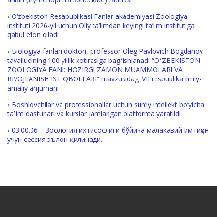
O‘zbekiston Resapublikasi Fanlar akademiyasi Zoologiya
instituti 2026-yil uchun Oliy ta’limdan keyingi ta’lim institutiga
qabul e’lon qiladi
Biologiya fanlari doktori, professor Oleg Pavlovich Bogdanov
tavalludining 100 yillik xotirasiga bagʻishlanadi “OʻZBEKISTON
ZOOLOGIYA FANI: HOZIRGI ZAMON MUAMMOLARI VA
RIVOJLANISH ISTIQBOLLARI” mavzusidagi VII respublika ilmiy-
amaliy anjumani
Boshlovchilar va professionallar uchun sun’iy intellekt bo’yicha
ta’lim dasturlari va kurslar jamlangan platforma yaratildi
03.00.06 – Зоология ихтисослиги бўйича малакавий имтиҳон
учун сессия эълон қилинади.