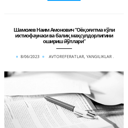
Шамсиев Наим Амонович “Оёқоғитма кўли
ихтиофаунаси ва балиқ маҳсулдорлигини
ошириш йўллари”
8/06/2023
AVTOREFERATLAR
,
YANGILIKLAR
.