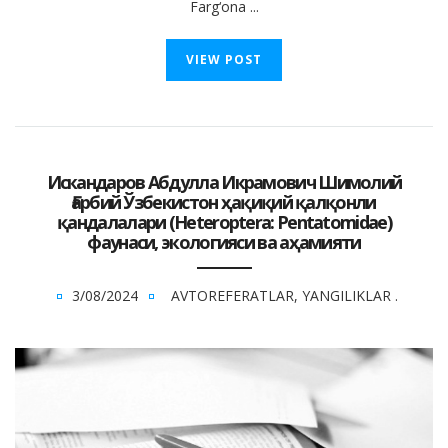
Farg‘ona ...
VIEW POST
Искандаров Абдулла Икрамович Шимолий
Ғарбий Ўзбекистон ҳақиқий қалқонли
қандалалари (Heteroptera: Pentatomidae)
фаунаси, экологияси ва аҳамияти
3/08/2024
AVTOREFERATLAR
,
YANGILIKLAR
.