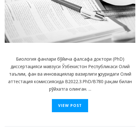
Биология фанлари бўйича фалсафа доктори (PhD)
диссертацияси мавзуси Ўзбекистон Республикаси Олий
таълим, фан ва инновациялар вазирлиги ҳузуридаги Олий
аттестация комиссиясида В2022.3.PhD/В780 рақам билан
рўйхатга олинган. ...
VIEW POST