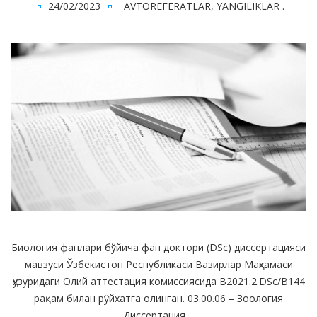
24/02/2023
AVTOREFERATLAR
,
YANGILIKLAR
.
Биология фанлари бўйича фан доктори (DSc) диссертацияси
мавзуси Ўзбекистон Республикаси Вазирлар Маҳкамаси
ҳузуридаги Олий аттестация комиссиясида B2021.2.DSc/B144
рақам билан рўйхатга олинган. 03.00.06 – Зоология
Диссертация ...