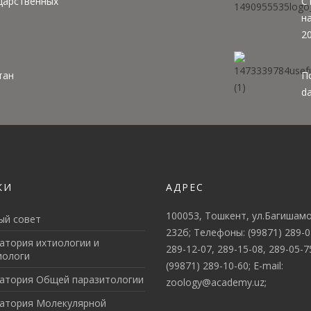
дарственных
С
н
20
тан
П
da
КИ
АДРЕС
100053, Тошкент, ул.Багишамо
ый совет
232б; Телефоны: (99871) 289-0
атория ихтиологии и
289-12-07, 289-15-08, 289-05-7
иологи
(99871) 289-10-60; E-mail:
атория Общей паразитологии
zoology@academy.uz;
атория Молекулярной