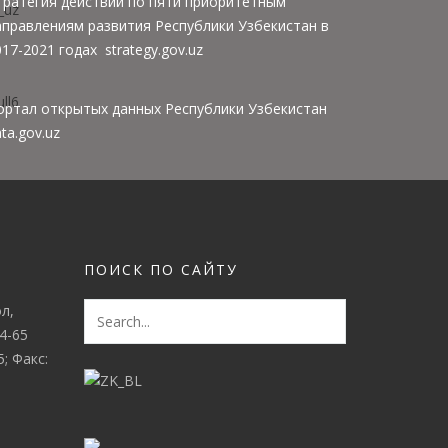
тратегия действий по пяти приоритетным
аправлениям развития Республики Узбекистан в
17-2021 годах strategy.gov.uz
ортал открытых данных Республики Узбекистан
ta.gov.uz
ПОИСК ПО САЙТУ
л,
4-65
5; Факс: