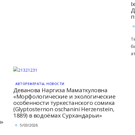
I
Д
п
Т
б
а
АВТОРЕФЕРАТЫ
,
НОВОСТИ
Деванова Наргиза Маматкуловна
«Морфологические и экологические
особенности туркестанского сомика
(Glyptosternon oschanini Herzenstein,
1889) в водоёмах Сурхандарьи»
»
5/03/2026