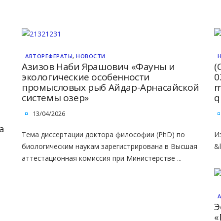
АВТОРЕФЕРАТЫ
,
НОВОСТИ
Азизов Наби Ярашович «Фауны и
(
экологические особенности
0
промысловых рыб Айдар-Арнасайской
m
системы озер»
q
13/04/2026
a
Тема диссертации доктора философии (PhD) по
И
биологическим наукам зарегистрирована в Высшая
&
аттестационная комиссия при Министерстве ...
Э
«