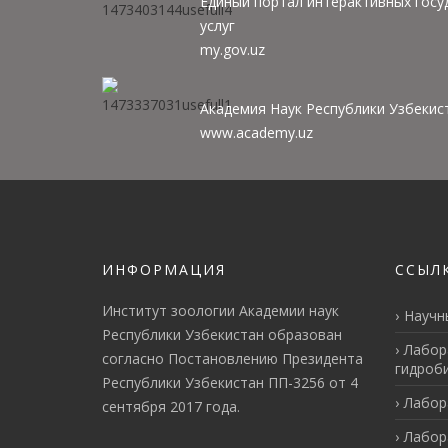
Единый портал интерактивных госу
услуг
my.gov.uz
Академия Наук Республики Узбекис
www.academy.uz
ИНФОРМАЦИЯ
ССЫЛ
Институт зоологии Академии наук
Научн
Республики Узбекистан образован
Лабор
согласно Постановлению Президента
гидроб
Республики Узбекистан ПП-3256 от 4
Лабор
сентября 2017 года.
Лабор