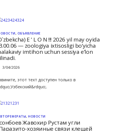
НОВОСТИ
,
ОБЪЯВЛЕНИЕ
O`zbekcha) E ’ L O N !!! 2026 yil may oyida
3.00.06 — zoologiya ixtisosligi bo‘yicha
alakaviy imtihon uchun sessiya e’lon
ilinadi.
3/04/2026
звините, этот техт доступен только в
ldquo;Узбекский&rdquo;.
АВТОРЕФЕРАТЫ
,
НОВОСТИ
сонбоев Жавохир Рустам угли
Паразито-хозяиные связи клещей