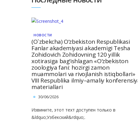
НОВОСТИ
(O`zbekcha) O‘zbekiston Respublikasi
Fanlar akademiyasi akademigi Tesha
Zohidovich Zohidovning 120 yillik
xotirasiga bag‘ishlagan «O‘zbekiston
zoologiya fani: hozirgi zamon
muammolari va rivojlanish istiqbollari»
VIII Respublika ilmiy–amaliy konferensiy
materiallari
30/06/2026
Извините, этот техт доступен только в
&ldquo;Узбекский&rdquo;.