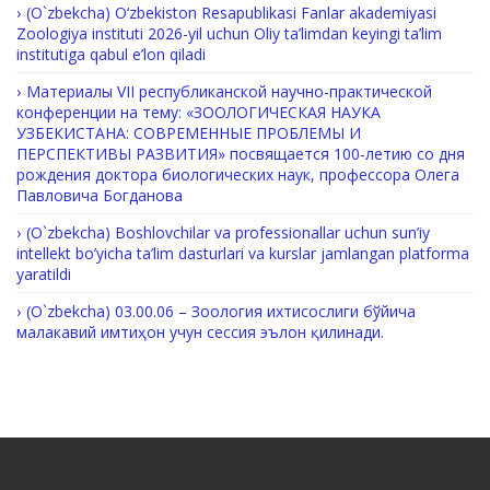
(O`zbekcha) O‘zbekiston Resapublikasi Fanlar akademiyasi
Zoologiya instituti 2026-yil uchun Oliy ta’limdan keyingi ta’lim
institutiga qabul e’lon qiladi
Материалы VII республиканской научно-практической
конференции на тему: «ЗООЛОГИЧЕСКАЯ НАУКА
УЗБЕКИСТАНА: СОВРЕМЕННЫЕ ПРОБЛЕМЫ И
ПЕРСПЕКТИВЫ РАЗВИТИЯ» посвящается 100-летию со дня
рождения доктора биологических наук, профессора Олега
Павловича Богданова
(O`zbekcha) Boshlovchilar va professionallar uchun sun’iy
intellekt bo’yicha ta’lim dasturlari va kurslar jamlangan platforma
yaratildi
(O`zbekcha) 03.00.06 – Зоология ихтисослиги бўйича
малакавий имтиҳон учун сессия эълон қилинади.