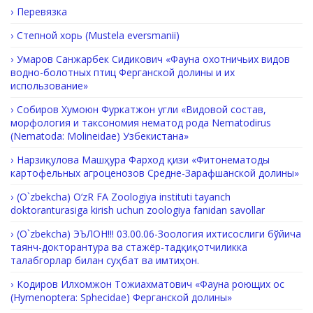
Перевязка
Степной хорь (Mustela eversmanii)
Умаров Санжарбек Сидикович «Фауна охотничьих видов
водно-болотных птиц Ферганской долины и их
использование»
Собиров Хумоюн Фуркатжон угли «Видовой состав,
морфология и таксономия нематод рода Nematodirus
(Nematoda: Molineidae) Узбекистана»
Нарзиқулова Машҳура Фарход қизи «Фитонематоды
картофельных агроценозов Средне-Зарафшанской долины»
(O`zbekcha) O‘zR FA Zoologiya instituti tayanch
doktoranturasiga kirish uchun zoologiya fanidan savollar
(O`zbekcha) ЭЪЛОН!!! 03.00.06-Зоология ихтисослиги бўйича
таянч-докторантура ва стажёр-тадқиқотчиликка
талабгорлар билан суҳбат ва имтиҳон.
Кодиров Илхомжон Тожиахматович «Фауна роющих ос
(Hymenoptera: Sphecidae) Ферганской долины»