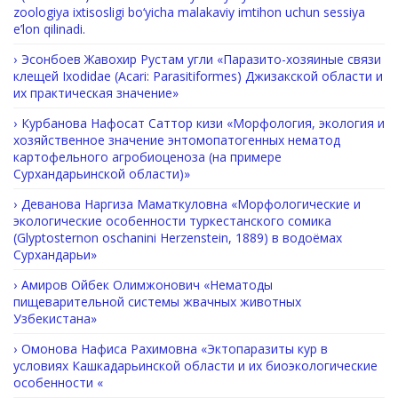
zoologiya ixtisosligi bo‘yicha malakaviy imtihon uchun sessiya
e’lon qilinadi.
Эсонбоев Жавохир Рустам угли «Паразито-хозяиные связи
клещей Ixodidae (Acari: Parasitiformes) Джизакской области и
их практическая значение»
Курбанова Нафосат Саттор кизи «Морфология, экология и
хозяйственное значение энтомопатогенных нематод
картофельного агробиоценоза (на примере
Cурхандарьинской области)»
Деванова Наргиза Маматкуловна «Морфологические и
экологические особенности туркестанского сомика
(Glyptosternon oschanini Herzenstein, 1889) в водоёмах
Сурхандарьи»
Амиров Ойбек Олимжонович «Нематоды
пищеварительной системы жвачных животных
Узбекистана»
Омонова Нафиса Рахимовна «Эктопаразиты кур в
условиях Кашкадарьинской области и их биоэкологические
особенности «