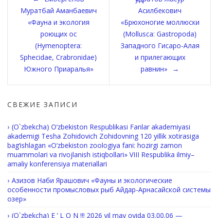
по
Муратбай Аманбаевич
Асилбекович
«Фауна и экология
«Брюхоногие моллюски
записям
роющих ос
(Mollusca: Gastropoda)
(Hymenoptera:
Западного Гисаро-Алая
Sphecidae, Crabronidae)
и прилегающих
Южного Приаралья»
равнин»
СВЕЖИЕ ЗАПИСИ
(O`zbekcha) O‘zbekiston Respublikasi Fanlar akademiyasi
akademigi Tesha Zohidovich Zohidovning 120 yillik xotirasiga
bag‘ishlagan «O‘zbekiston zoologiya fani: hozirgi zamon
muammolari va rivojlanish istiqbollari» VIII Respublika ilmiy–
amaliy konferensiya materiallari
Азизов Наби Ярашович «Фауны и экологические
особенности промысловых рыб Айдар-Арнасайской системы
озер»
(O`zbekcha) E ’ L O N !!! 2026 yil may oyida 03.00.06 —