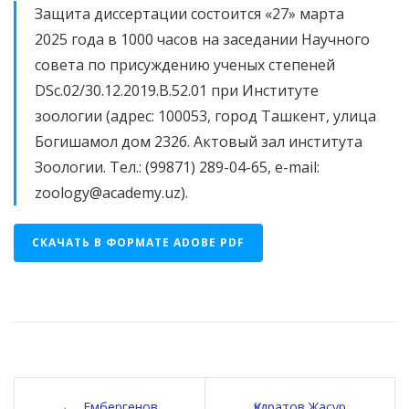
Защита диссертации состоится «27» марта
2025 года в 1000 часов на заседании Научного
совета по присуждению ученых степеней
DSc.02/30.12.2019.В.52.01 при Институте
зоологии (адрес: 100053, город Ташкент, улица
Богишамол дом 232б. Актовый зал института
Зоологии. Тел.: (99871) 289-04-65, e-mail:
zoology@academy.uz).
СКАЧАТЬ В ФОРМАТЕ ADOBE PDF
Навигация
Ембергенов
Қудратов Жасур