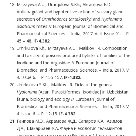
Mirzayeva A.U., Umrqulova S.Kh., Akramova F.D.
Anticoagulant and hypotensive action of salivary gland
secretion of
Ornithodoros tartakovskyi
and
Hyalomma
asiaticum
mites // European Journal of Biomedical and
Pharmaceutical Sciences. – India, 2017. V. 4. Issue 01. – Р.
45 – 48.
IF-4.382.
Umrkulova Kh., Mirzayeva A.U., Malikov I.R. Composition
and toxicity of poisons produced byticks of families of the
Ixodidae and the Argasidae // European Journal of
Biomedical and Pharmaceutical Sciences. – India, 2017. V.
4. Issue 6. – Р. 155-157.
IF-4.382.
Umrkulova S.Kh., Malikov I.R. Ticks of the genera
Hyalomma
[Acari: Parasitiformes, Ixodidae] in Uzbekistan:
fauna, biology and ecology // European Journal of
Biomedical and Pharmaceutical Sciences. – India, 2017. V.
4. Issue 6. – Р. 12-15.
IF-4.382.
Гаипова М.Э., Акрамова Ф.Д., Сапаров К.А., Азимов
Д.А., Шакарбаев У.А. Фауна и экология гельминтов
крупного рогатого скота (
Bos taurus
) Центрального