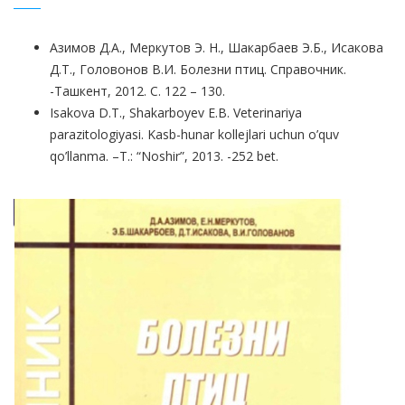
Азимов Д.А., Меркутов Э. Н., Шакарбаев Э.Б., Исакова
Д.Т., Головонов В.И. Болезни птиц. Справочник.
-Ташкент, 2012. С. 122 – 130.
Isakova D.T., Shakarboyev E.B. Veterinariya
parazitologiyasi. Kasb-hunar kollejlari uchun o’quv
qo’llanma. –T.: “Noshir”, 2013. -252 bet.