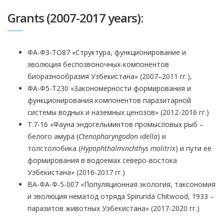
Grants (2007-2017 years):
ФА-ФЗ-ТО87 «Структура, функционирование и
эволюция беспозвоночных-компонентов
биоразнообразия Узбекистана» (2007–2011 гг.),
ФА-Ф5-Т230 «Закономерности формирования и
функционирования компонентов паразитарной
системы водных и наземных ценозов» (2012-2016 гг.)
Т.7-16 «Фауна эндогельминтов промысловых рыб –
белого амура (
Ctenopharyngodon idella
) и
толстолобика (
Hypophthalminchthys molitrix
) и пути её
формирования в водоемах северо-востока
Узбекистана» (2016-2017 гг.)
ВА-ФА-Ф-5-007 «Популяционная экология, таксономия
и эволюция нематод отряда Spirurida Chitwood, 1933 –
паразитов животных Узбекистана» (2017-2020 гг.)