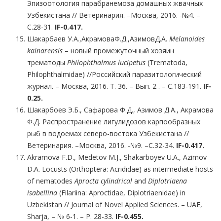
Эпизоотология парабранемоза домашных жвачных
Узбекистана // Ветеринария. –Москва, 2016. -№4. –
С.28-31.
IF-0.417.
Шакарбаев У.А.,АкрамоваФ.Д.,АзимовД.А.
Melanoides
kainarensis
– новый промежуточный хозяин
трематоды
Philophthalmus lucipetus
(Trematoda,
Philophthalmidae) //Российский паразитологический
журнал. – Москва, 2016. Т. 36. – Вып. 2 . – С.183-191.
IF
-
0
.
25
.
Шакарбоев Э.Б., Сафарова Ф.Д., Азимов Д.А., Акрамова
Ф.Д. Распространение лигулидозов карпообразных
рыб в водоемах северо-востока Узбекистана //
Ветеринария. –Москва, 2016. -№9. –С.32-34.
IF-0.417.
Akramova F.D., Medetov M.J., Shakarboyev U.A., Azimov
D.A. Locusts (Orthoptera: Acrididae) as intermediate hosts
of nematodes
Aprocta cylindrical
and
Diplotriaena
isabellina
(Filariina: Aproctidae, Diplotriaenidae) in
Uzbekistan // Journal of Novel Applied Sciences. – UAE,
Sharja, – № 6-1. – P. 28-33.
IF-0.455.