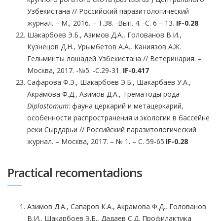
Узбекистана // Российский паразитологический
журнал. – М., 2016. – Т.38. -Вып. 4. -С. 6 – 13.
IF-0.28
Шакарбоев Э.Б., Азимов Д.А., Голованов В.И.,
Кузнецов Д.Н., Урымбетов А.А., Каниязов А.Ж.
Гельминты лошадей Узбекистана // Ветеринария. –
Москва, 2017. -№5. -С.29-31.
IF-0.417
Сафарова Ф.Э., Шакарбоев Э.Б., Шакарбаев У.А.,
Акрамова Ф.Д., Азимов Д.А., Трематоды рода
Diplostomum
: фауна церкарий и метацеркарий,
особенности распространения и экологии в бассейне
реки Сырдарьи // Российский паразитологический
журнал. – Москва, 2017. – № 1. – С. 59-65.
IF
-0
.
28
Practical recomentadions
Азимов Д.А., Сапаров К.А., Акрамова Ф.Д., Голованов
В.И., Шакарбоев Э.Б., Дадаев С.Д. Профилактика