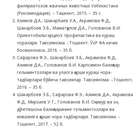
филяриатозов жвачных животных Узбекистана
(Рекомендация). – Ташкент, 2015. – 35 с.
Азимов Д.А., Шакарбаев У.А., Акрамова Ф.Д.,
Шакарбоев Э.Б., Маматқулов Д.А., Голованов В.И.
Ориентобильгарциоз: профилактика ва кураш
чоралари. Тавсиянома. –Тошкент: ЎзР ФА кичик
босмахонаси, 2016. – 35 б.
Сафарова Ф.Э., Шакарбоев Э.Б., Акрамова Ф.Д.,
Азимов Д.А., Голованов В.И. Карпсимон балиқлар
гельминтозлари ва улаога қарши кураш чора-
тадбирлари бўйича тавсиялар. Тавсиянома. –Тошкент,
2016. – 35 б.
Шакарбоев Э.Б., Сафарова Ф.Э., Азимов Д.А., Акрамова
Ф.Д., Мирзаев У.Т., Голованов В.И. Оқ амур ва оқ
дўнгпешона балиқларининг гельминтозлари ва
инвазияга қарши чора-тадбирлари. Тавсиянома. –
Тошкент, 2017. – 52 б.