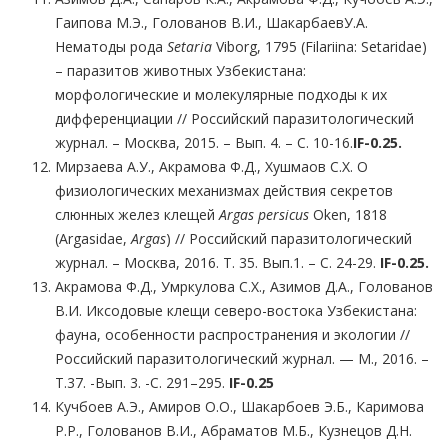
Гаипова М.Э., Голованов В.И., ШакарбаевУ.А.
Нематоды рода
Setaria
Viborg, 1795 (Filariina: Setaridae)
– паразитов животных Узбекистана:
морфологические и молекулярные подходы к их
дифференциации // Российский паразитологический
журнал. – Москва, 2015. – Вып. 4. – С. 10-16.
IF-0.25.
Мирзаева А.У., Акрамова Ф.Д., Хушмаов С.Х. О
физиологических механизмах действия секретов
слюнных желез клещей
Argas persicus
Oken, 1818
(Argasidae,
Argas
) // Российский паразитологический
журнал. – Москва, 2016. Т. 35. Вып.1. – С. 24-29.
IF
-0.25.
Акрамова Ф.Д., Умркулова С.Х., Азимов Д.А., Голованов
В.И. Иксодовые клещи северо-востока Узбекистана:
фауна, особенности распространения и экологии //
Российский паразитологический журнал. — М., 2016. –
Т.37. -Вып. 3. -С. 291–295.
IF
-0
.
25
Кучбоев А.Э., Амиров О.О., Шакарбоев Э.Б., Каримова
Р.Р., Голованов В.И., Абраматов М.Б., Кузнецов Д.Н.