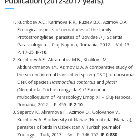
Publication (2012-2017 years):
Kuchboev A.E., Karimova R.R., Ruziev B.X., Azimov D.A.
Ecological aspects of nematodes of the family
Protostrongylidae, parasites of Bovidae // J. Scientia
Parasitologica. – Cluj-Napoca, Romania, 2012. – Vol. 13. –
P. 17-25.
IF-
10.
Kuchboev A.E., Abramatov M.B., Khalilov I.M.,
Abdurakhmanov I.Y., Azimov D.A. A comparative study of
the second internal transcribed spicer (ITS 2) of ribosomal
DNK of species
Haemonchus contortus
and
placei
(Nematoda: Trichostrongylidae) // European
multicolloquium of Parasitology Emop XI. – Cluj-Napoca,
Romania, 2012. – P. 455.
IF-
2.10.
Saparov K., Akramova F., Azimov D., Golovanov V.,
Kuchboev A. Biodiversity of filariae (Nematoda: Filariata),
parasites of birds in Uzbekistan // Turkish journalof
Zoology. – Turk, 2013. – № – P. 746-752.
IF-
0.880.