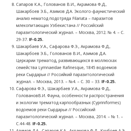
Сапаров К.А., Голованов В.И., Акрамова Ф.Д.,
Шакарбоев Э.Б., Азимов Д.А. Эколого-фаунистический
анализ нематод подотряда Filariata – паразитов
млекопитающих Узбекистана // Российский
паразитологический журнал. – Москва, 2012. № 4. – С.
29-37.
IF-0.25.
Шакарбаев У.А., Сафарова Ф.Э., Акрамова Ф.Д.,
Шакарбоев Э.Б., Голованов В.И., Азимов Д.А.
Церкарии трематод, развивающихся в моллюсках
семейства Lymnaeidae Rafinesque, 1845 водоемов
реки Сырдарьи // Российкий паразитологический
журнал. – Москва, 2013. – №4. – С. 30 – 33.
IF-0.25.
Сафарова Ф.Э., Шакарбаев У.А., Акрамова Ф.Д.,
ГоловановВ.И. Фауна, особенности распространения
и экологии трематод карпообразных (Cypriniformes)
водоемов реки Сырдарьи // Российский
паразитологический журнал. – Москва, 2014. – № 1. –
С.44-48.
IF
-0
.
25
.
Азимов Д.А., Сапаров К.А., Акрамова Ф.Д., Кучбoев А.Э.,