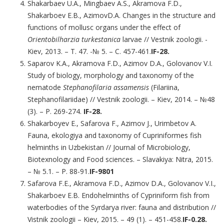
Shakarbaev U.A., Mingbaev A.S., Akramova F.D.,
Shakarboev E.B., AzimovD.A. Changes in the structure and
functions of mollusc organs under the effect of
Orientobilharzia
turkestanica
larvae // Vestnik zoologii. -
Kiev, 2013. – Т. 47. -№ 5. – С. 457-461.
IF-
28.
Saparov K.A., Akramova F.D., Azimov D.A., Golovanov V.I.
Study of biology, morphology and taxonomy of the
nematode
Stephanofilaria assamensis
(Filariina,
Stephanofilariidae) // Vestnik zoologii. – Kiev, 2014. – №48
(3). – P. 269-274.
IF-
28.
Shakarboyev E., Safarova F., Azimov J., Urimbetov A.
Fauna, ekologiya and taxonomy of Cupriniformes fish
helminths in Uzbekistan // Journal of Microbiology,
Biotexnology and Food sciences. – Slavakiya: Nitra, 2015.
– № 5.1. – P. 88-91.
IF-
9801
Safarova F.E., Akramova F.D., Azimov D.A., Golovanov V.I.,
Shakarboev E.B. Endohelminths of Cypriniform fish from
waterbodies of the Syrdarya river: fauna and distribution //
Vistnik zoologii – Kiev, 2015. – 49 (1). – 451-458.
IF-
0.28.